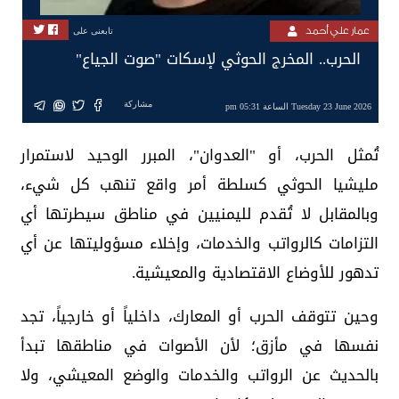
عمار علي أحمد
تابعنى على
الحرب.. المخرج الحوثي لإسكات "صوت الجياع"
مشاركة
Tuesday 23 June 2026 الساعة 05:31 pm
تُمثل الحرب، أو "العدوان"، المبرر الوحيد لاستمرار
مليشيا الحوثي كسلطة أمر واقع تنهب كل شيء،
وبالمقابل لا تُقدم لليمنيين في مناطق سيطرتها أي
التزامات كالرواتب والخدمات، وإخلاء مسؤوليتها عن أي
تدهور للأوضاع الاقتصادية والمعيشية.
وحين تتوقف الحرب أو المعارك، داخلياً أو خارجياً، تجد
نفسها في مأزق؛ لأن الأصوات في مناطقها تبدأ
بالحديث عن الرواتب والخدمات والوضع المعيشي، ولا