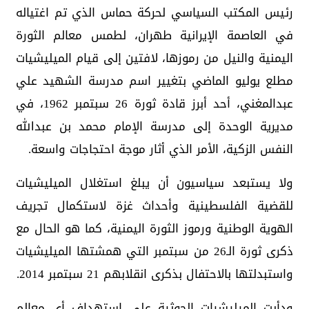
رئيس المكتب السياسي لحركة حماس الذي تم اغتياله
في العاصمة الإيرانية طهران، لطمس معالم الثورة
اليمنية والنيل من رموزها، لافتين إلى قيام الميليشيات
مطلع يوليو الماضي بتغيير اسم مدرسة الشهيد علي
عبدالمغني، أحد أبرز قادة ثورة 26 سبتمبر 1962، في
مديرية الوحدة إلى مدرسة الإمام محمد بن عبدالله
النفس الزكية، الأمر الذي أثار موجة احتجاجات واسعة.
ولا يستبعد سياسيون أن يبلغ استغلال الميليشيات
للقضية الفلسطينية وأحداث غزة لاستكمال تجريف
الهوية الوطنية ورموز الثورة اليمنية، كما هو الحال مع
ذكرى ثورة الـ26 من سبتمبر التي همشتها الميليشيات
واستبدلتها بالاحتفال بذكرى انقلابهم 21 سبتمبر 2014.
ودأبت الميليشيات الحوثية على استهداف أي معالم