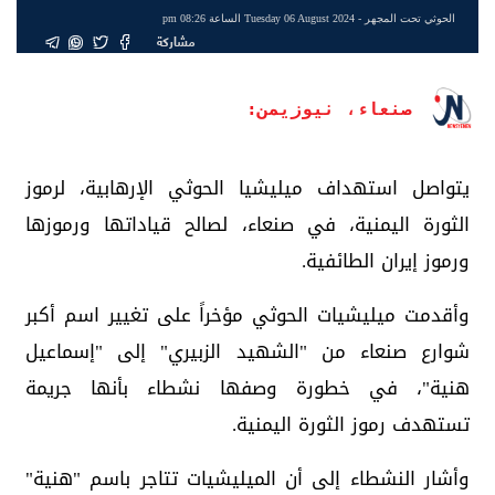
الحوثي تحت المجهر
- Tuesday 06 August 2024 الساعة 08:26 pm
مشاركة
صنعاء، نيوزيمن:
يتواصل استهداف ميليشيا الحوثي الإرهابية، لرموز
الثورة اليمنية، في صنعاء، لصالح قياداتها ورموزها
ورموز إيران الطائفية.
وأقدمت ميليشيات الحوثي مؤخراً على تغيير اسم أكبر
شوارع صنعاء من "الشهيد الزبيري" إلى "إسماعيل
هنية"، في خطورة وصفها نشطاء بأنها جريمة
تستهدف رموز الثورة اليمنية.
وأشار النشطاء إلى أن الميليشيات تتاجر باسم "هنية"