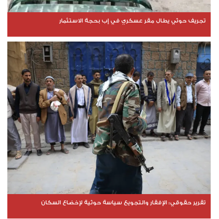
تجريف حوثي يطال مقر عسكري في إب بحجة الاستثمار
تقرير حقوقي: الإفقار والتجويع سياسة حوثية لإخضاع السكان