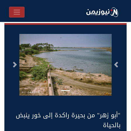
السابق
التالى
"أبو زهر" من بحيرة راكدة إلى خور ينبض
بالحياة