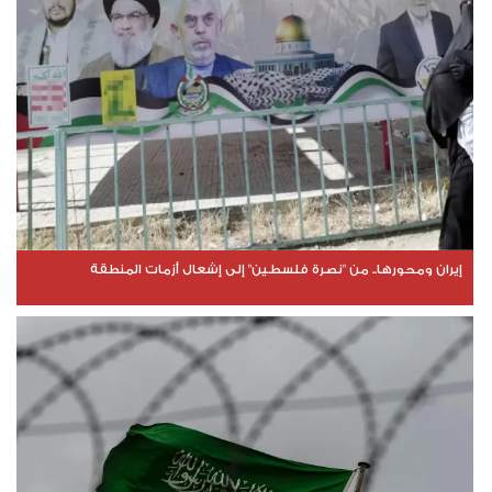
إيران ومحورها.. من "نصرة فلسطين" إلى إشعال أزمات المنطقة