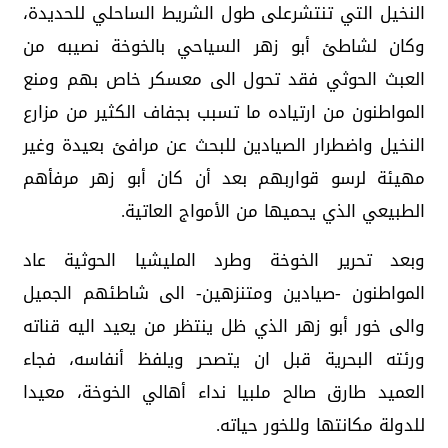
النخيل التي تنتشرعلى طول الشريط الساحلي للحديدة،
وكان لشاطئ أبو زهر السياحي بالخوخة نصيبه من
العبث الحوثي فقد تحول الى معسكر خاص بهم ومنع
المواطنون من ارتياده ما تسبب بجفاف الكثير من مزارع
النخيل واضطرار الصيادين للبحث عن مرافئ بعيدة وغير
مهيئة لرسو قواربهم بعد أن كان أبو زهر مرفأهم
الطبيعي الذي يحميها من الأمواج العاتية.
وبعد تحرير الخوخة وطرد المليشيا الحوثية عاد
المواطنون -صيادين ومتنزهين- الى شاطئهم الجميل
والى خور أبو زهر الذي ظل ينتظر من يعيد اليه قناته
ورئته البحرية قبل ان يتصحر ويلفظ أنفاسه، فجاء
العميد طارق صالح ملبيا نداء أهالي الخوخة، معيدا
للدولة مكانتها وللخور حياته.