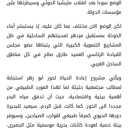
الوضع سوءا بعد انقلاب مليشيا الحوثي وسيطرتها على
مؤسسات الدولة.
لكن الوضع الان مختلف عما كان عليه، إذ يستبشر أبناء
الخوخة بمستقبل مزدهر لمدينتهم الساحلية في ظل
المشاريع التنموية الكبيرة التي يتبناها عضو مجلس
القيادة الرئاسي العميد طارق صالح في كل مناطق
الساحل الغربي.
ويأتي مشروع إعادة الحياة لخور أبو زهر استجابة
لمطالب مجتمعية حثيثة لما لهذا المورد الطبيعي من
أهمية بيئية واقتصادية، حيث أن تدفق مياه البحر
مجددا الى الخور، كما كانت قبل الردم، سيعيد للبحيرة
دورها الحيوي كمرفأ طبيعي لقوارب الصيادين، وسيوفر
بيئة خصبة لعودة كائنات بحرية موسمية مثل الجمبري،