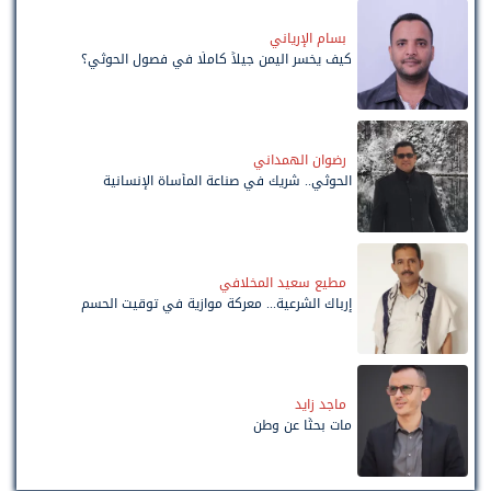
بسام الإرياني
كيف يخسر اليمن جيلاً كاملًا في فصول الحوثي؟
رضوان الهمداني
الحوثي.. شريك في صناعة المأساة الإنسانية
مطيع سعيد المخلافي
إرباك الشرعية... معركة موازية في توقيت الحسم
ماجد زايد
مات بحثًا عن وطن