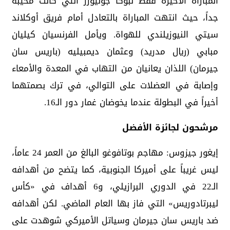
المباراة الأخيرة فقط لبوكا جونيورز التي كانت مخيبة
جداً، حيث انتهت المباراة بالتعادل أمام فريق أوكلاند
سيتي النيوزيلندي للهواة. ويأمل الفرنسيان كيليان
مبابي (ريال مدريد) وعثمان ديمبيليه (باريس سان
جيرمان) اللذان يعانيان من التهاب في المعدة والأمعاء
وإصابة في العضلات على التوالي، في ترك بصمتهما
أخيراً في البطولة عندما يخوضان غمار دور الـ16.
مرشحون لجائزة الأفضل
إيغور جيزوس: مهاجم بوتافوغو البالغ من العمر 24 عاماً،
ليس غريباً على أميركا الجنوبية، كما يتضح من أهدافه
الـ22 في الدوري البرازيلي، و6 أهداف في «كأس
ليبرتادوريس» التي فاز بها العام الماضي. لكن أهدافه
ضد باريس سان جيرمان وسياتل الأميركي شوهدت على