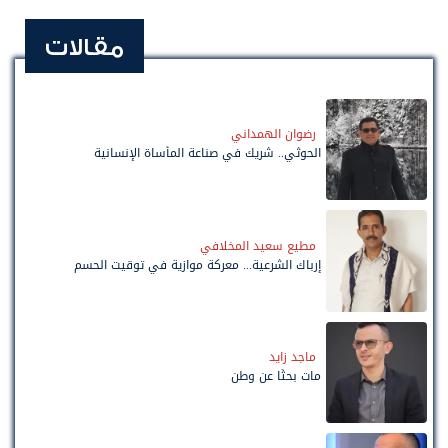
مقالات
رضوان الهمداني
الحوثي.. شريك في صناعة المأساة الإنسانية
مطيع سعيد المخلافي
إرباك الشرعية... معركة موازية في توقيت الحسم
ماجد زايد
مات بحثًا عن وطن