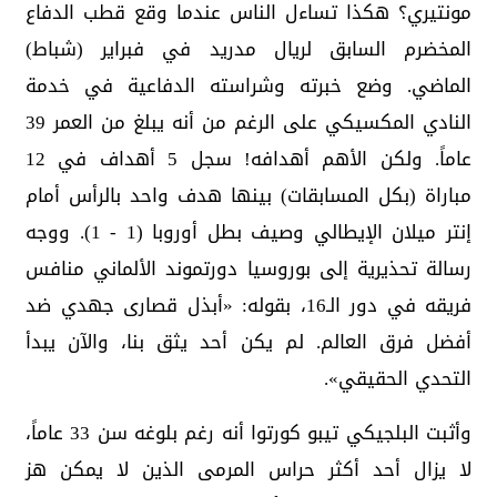
مونتيري؟ هكذا تساءل الناس عندما وقع قطب الدفاع
المخضرم السابق لريال مدريد في فبراير (شباط)
الماضي. وضع خبرته وشراسته الدفاعية في خدمة
النادي المكسيكي على الرغم من أنه يبلغ من العمر 39
عاماً. ولكن الأهم أهدافه! سجل 5 أهداف في 12
مباراة (بكل المسابقات) بينها هدف واحد بالرأس أمام
إنتر ميلان الإيطالي وصيف بطل أوروبا (1 - 1). ووجه
رسالة تحذيرية إلى بوروسيا دورتموند الألماني منافس
فريقه في دور الـ16، بقوله: «أبذل قصارى جهدي ضد
أفضل فرق العالم. لم يكن أحد يثق بنا، والآن يبدأ
التحدي الحقيقي».
وأثبت البلجيكي تيبو كورتوا أنه رغم بلوغه سن 33 عاماً،
لا يزال أحد أكثر حراس المرمى الذين لا يمكن هز