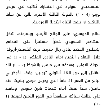
الفلسطيني المولود في الدنمارك ثلاثية في مرمى
بورتو (4 - 4) بالجولة الثالثة الأخيرة. تألق من شأنه
بالتأكيد أن يلفت انتباه الأندية الأوروبية.
سالم الدوسري: على الجناح الأيسر، وبسرعته، شكل
المهاجم السعودي خطراً مستمراً على المدافع
الإنجليزي الجديد لنادي ريال مدريد، ترنت ألكسندر-أرنولد،
خلال التعادل الثمين أمام النادي الملكي (1 - 1) في
الجولة الأولى. وهدفه في مرمى باتشوكا (2 - 0) قاد
الهلال إلى دور الـ16. أناتولي تروبين: وقف الأوكراني
البالغ من العمر 21 عاماً الذي يحرس مرمى بنفيكا منذ
عامين، سداً منيعاً أمام هجمات بايرن ميونيخ، وحافظ
على نظافة شباكه مساهماً في الفوز الثمين لفريقه (1
- 0).