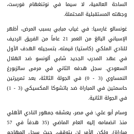
الساحة العالمية، لا سيما في نوتنغهام فورست،
وجهته المستقبلية المحتملة.
غونسالو غارسيا: في غياب مبابي بسبب المرض، أظهر
الإسباني البالغ من العمر 21 عاماً من الفريق الرديف
للنادي الملكي (كاستيا) قيمته، بتسجيله الهدف الأول
في عهد المدرب الجديد شابي ألونسو ضد الهلال
السعودي. سجل هدفه الثاني في مرمى سالزبورغ
النمساوي (3 - 0) في الجولة الثالثة، بعد تمريرتين
حاسمتين في المباراة ضد باتشوكا المكسيكي (3 - 1)
في الجولة الثانية.
وسام أبو علي: في مصر، يعشقه جمهور النادي الأهلي
منذ انضمامه إليه العام الماضي (35 هدفاً في 57
مباراة). ولكن الأمر لن يتوقف، حيث سجل المهاجم