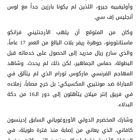
وأوليفييه جيرو، اللذين لم يكونا بارزين جداً مع لوس
أنجليس إف سي.
وكان من المتوقع أن يلهب الأرجنتيني فرانكو
ماستانتوونو، جوهرة ريفر بلات البالغ من العمر 17 عاماً،
والذي سارع ريال مدريد إلى الحصول على خدماته قبل
البطولة، حماس الجماهير، لكن ذلك لم يحدث. وشاهد
المهاجم الفرنسي ماركوس تورام الذي لم يتألق في
المباراة ضد مونتيري المكسيكي؛ بل خرج مصاباً، زملاءه
في فريق إنتر ميلان يتأهلون إلى دور الـ16 من دكة
البدلاء.
وشارك المخضرم الدولي الأوروغوياني السابق إدينسون
كافاني، الذي يعاني من إصابة منذ فترة طويلة، في