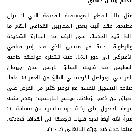
قديم ولكن ذهبي
مثل تلك القطع الموسيقية القديمة التي لا تزال
عظيمة، فقد أثبت بعض المحاربين القدامى أنهم ما
زالوا قيد الخدمة، على الرغم من الحرارة الشديدة
والرطوبة. بداية مع ميسي الذي قاد إنتر ميامي
الأميركي إلى دور الـ16، حيث تنتظره مواجهة حامية
الوطيس ضد فريقه السابق باريس سان جيرمان
الفرنسي. ويواصل الأرجنتيني البالغ من العمر 38 عاماً،
صناعة التسجيل لنفسه مع توفير كثير من الفرص على
أطباق من ذهب لزملائه. وينصح الباريسيون بعدم منحه
فرصة الحصول على ركلة حرة مباشرة من مسافة 20
متراً، لأنه أيضاً لديه فنيات ترجمها إلى أهداف كعادته،
مثلما حدث ضد بورتو البرتغالي (2 - 1).