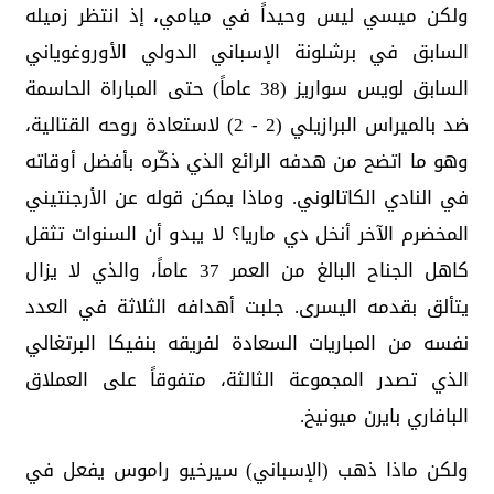
ولكن ميسي ليس وحيداً في ميامي، إذ انتظر زميله
السابق في برشلونة الإسباني الدولي الأوروغوياني
السابق لويس سواريز (38 عاماً) حتى المباراة الحاسمة
ضد بالميراس البرازيلي (2 - 2) لاستعادة روحه القتالية،
وهو ما اتضح من هدفه الرائع الذي ذكّره بأفضل أوقاته
في النادي الكاتالوني. وماذا يمكن قوله عن الأرجنتيني
المخضرم الآخر أنخل دي ماريا؟ لا يبدو أن السنوات تثقل
كاهل الجناح البالغ من العمر 37 عاماً، والذي لا يزال
يتألق بقدمه اليسرى. جلبت أهدافه الثلاثة في العدد
نفسه من المباريات السعادة لفريقه بنفيكا البرتغالي
الذي تصدر المجموعة الثالثة، متفوقاً على العملاق
البافاري بايرن ميونيخ.
ولكن ماذا ذهب (الإسباني) سيرخيو راموس يفعل في