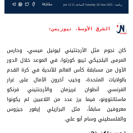
مشاركة
رياضة
- Saturday 28 June 2025 الساعة 12:21 pm
الشرق الأوسط، نيوزيمن:
كان نجوم مثل الأرجنتيني ليونيل ميسي، وحارس
المرمى البلجيكي تيبو كورتوا، في الموعد خلال الدور
الأول من مسابقة كأس العالم للأندية في كرة القدم
بالولايات المتحدة، وخيب آخرون الآمال على غرار
الفرنسي أنطوان غريزمان والأرجنتيني فرنكو
ماستانتوونو، فيما برز عدد من اللاعبين لم يكونوا
معروفين سابقاً، مثل البرازيلي إيغور جيزوس
والفلسطيني وسام أبو علي.