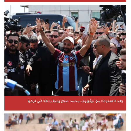
بعد 9 سنوات مع ليفربول.. محمد صلاح يحط رحاله في تركيا