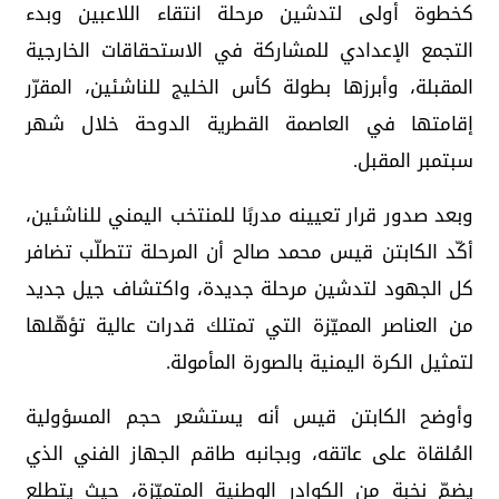
كخطوة أولى لتدشين مرحلة انتقاء اللاعبين وبدء
التجمع الإعدادي للمشاركة في الاستحقاقات الخارجية
المقبلة، وأبرزها بطولة كأس الخليج للناشئين، المقرّر
إقامتها في العاصمة القطرية الدوحة خلال شهر
سبتمبر المقبل.
وبعد صدور قرار تعيينه مدربًا للمنتخب اليمني للناشئين،
أكّد الكابتن قيس محمد صالح أن المرحلة تتطلّب تضافر
كل الجهود لتدشين مرحلة جديدة، واكتشاف جيل جديد
من العناصر المميّزة التي تمتلك قدرات عالية تؤهّلها
لتمثيل الكرة اليمنية بالصورة المأمولة.
وأوضح الكابتن قيس أنه يستشعر حجم المسؤولية
المُلقاة على عاتقه، وبجانبه طاقم الجهاز الفني الذي
يضمّ نخبة من الكوادر الوطنية المتميّزة، حيث يتطلع