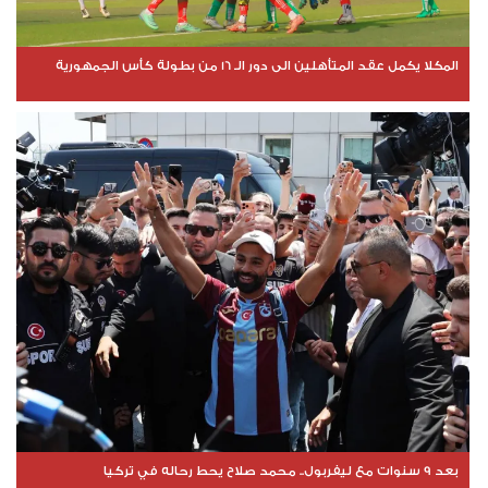
المكلا يكمل عقد المتأهلين الى دور الـ 16 من بطولة كأس الجمهورية
بعد 9 سنوات مع ليفربول.. محمد صلاح يحط رحاله في تركيا