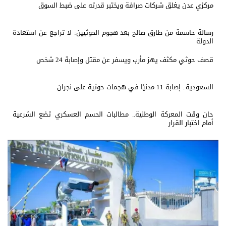
مركزي عدن يغلق شركات صرافة ويختبر قدرته على ضبط السوق
رسالة حاسمة من طارق صالح بعد هجوم الحوثيين: لا تراجع عن استعادة
الدولة
قصف حوثي مكثف يهز مأرب ويسفر عن مقتل وإصابة 24 شخص
السعودية.. إصابة 11 مدنيًا في هجمات حوثية على نجران
حان وقت المعركة الوطنية.. مطالبات الحسم العسكري تضع الشرعية
أمام اختبار القرار