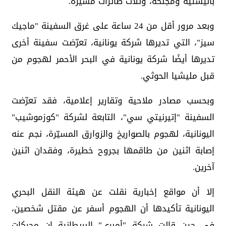
باليستية ومجنّحة، وثلاث طائرات مسيّرة.
وبعد مرور أقل من 24 ساعة على غرق السفينة "ماجيك
سيز"، التي تديرها شركة يونانية، تعرّضت سفينة أخرى
تديرها أيضًا شركة يونانية في البحر الأحمر لهجوم من
قبل مليشيا الحوثي.
وبحسب مصادر ملاحية وتقارير إعلامية، فقد تعرّضت
السفينة "إتيرنيتي سي"، التابعة لشركة "كوزموشيب"
اليونانية، لهجوم بالصواريخ والزوارق المسيّرة، نجم عنه
إصابة اثنين من طاقمها بجروح خطيرة، وفقدان اثنين
آخرين.
إلا أن مواقع إخبارية نقلت عن هيئة النقل البحري
اليونانية تأكيدها أن الهجوم أسفر عن مقتل شخصين،
في حين قالت شركة "أمبري" البريطانية إن محركات