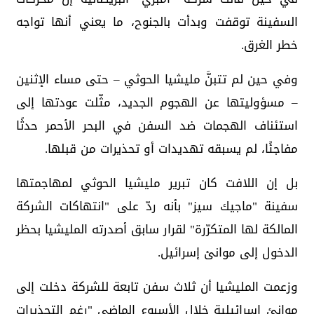
السفينة توقفت وبدأت بالجنوح، ما يعني أنها تواجه
خطر الغرق.
وفي حين لم تتبنَّ مليشيا الحوثي – حتى مساء الإثنين
– مسؤوليتها عن الهجوم الجديد، مثّلت عودتها إلى
استئناف الهجمات ضد السفن في البحر الأحمر حدثًا
مفاجئًا، لم يسبقه تهديدات أو تحذيرات من قبلها.
بل إن اللافت كان تبرير مليشيا الحوثي لمهاجمتها
سفينة "ماجيك سيز" بأنه ردّ على "انتهاكات الشركة
المالكة لها المتكرّرة" لقرار سابق أصدرته المليشيا بحظر
الدخول إلى موانئ إسرائيل.
وزعمت المليشيا أن ثلاث سفن تابعة للشركة دخلت إلى
موانئ إسرائيلية خلال الأسبوع الماضي "رغم التحذيرات