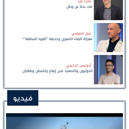
ماجد زايد
مات بحثًا عن وطن
نبيل الصوفي
معركة البقاء التنموي وخديعة "القوة المطلقة"!
أدونيس الدخيني
الحوثيون والتصعيد على إيقاع واشنطن وطهران
فيديو