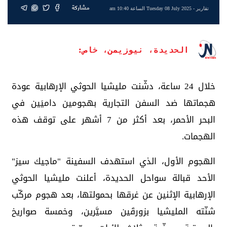
مشاركة
تقارير
- Tuesday 08 July 2025 الساعة 10:40 am
الحديدة، نيوزيمن، خاص:
خلال 24 ساعة، دشّنت مليشيا الحوثي الإرهابية عودة
هجماتها ضد السفن التجارية بهجومين داميَين في
البحر الأحمر، بعد أكثر من 7 أشهر على توقف هذه
الهجمات.
الهجوم الأول، الذي استهدف السفينة "ماجيك سيز"
الأحد قبالة سواحل الحديدة، أعلنت مليشيا الحوثي
الإرهابية الإثنين عن غرقها بحمولتها، بعد هجوم مركّب
شنّته المليشيا بزورقَين مسيَّرين، وخمسة صواريخ