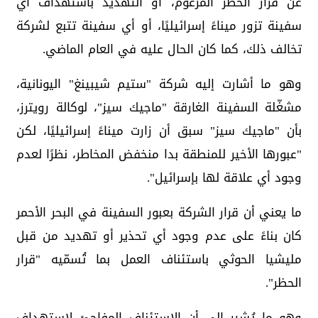
عن قرار الحظر المزعوم، أو التهديد باستهداف أي
سفينة تزور ميناءً إسرائيليًا، أو أي سفينة تتبع لشركة
تخالف ذلك، كما كان الحال عليه في العام الماضي.
وهو ما أشارت إليه شركة "ستيم شيبينغ" اليونانية،
مشغّلة السفينة الغارقة "ماجيك سيز"، لوكالة رويترز،
بأن "ماجيك سيز" سبق أن زارت ميناءً إسرائيليًا، لكن
"عبورها الأخير للمنطقة بدا منخفض المخاطر، نظرًا لعدم
وجود أي علاقة لها بإسرائيل".
ما يعني أن قرار الشركة بعبور السفينة في البحر الأحمر
كان بناءً على عدم وجود أي تحذير أو تهديد من قبل
مليشيا الحوثي باستئناف العمل بما تُسمّيه "قرار
الحظر".
وهو ما يُشير إلى أن الاستئناف المفاجئ لاستهداف