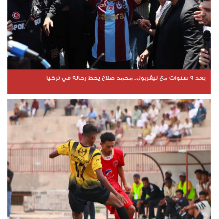
بعد 9 سنوات مع ليفربول.. محمد صلاح يحط رحاله في تركيا