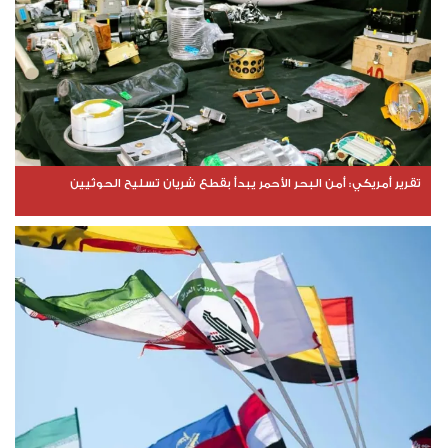
تقرير أمريكي: أمن البحر الأحمر يبدأ بقطع شريان تسليح الحوثيين