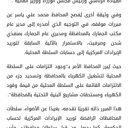
القيادة الرئاسي ورئيس مجلس الوزراء ووزير المالية".
وفي وثيقة أخرى يُفصح المحافظ محمد علي ياسر عن
مبررات موقفه، في التوجيه الذي أصدره إلى مدير عام
مكتب الجمارك بالمحافظة ومديري عام الجمارك بمنفذي
شحن وصرفيت، بالاستمرار بالآلية السابقة لتوريد
الإيرادات المركزية إلى حسابات السلطة المحلية.
حيث يُبرر المحافظ الأمر بـ"وجود التزامات على السلطة
المحلية لتشغيل الكهرباء بالمحافظة وتسديد جزء من
الالتزامات القائمة على السلطة المحلية من قيمة وقود
الكهرباء ومستحقات مشاريع البنية التحتية بالمحافظة".
هذا المبرر ذاته تقريبًا تقدمه، بعيدًا عن الأضواء، سلطات
المحافظات الرافضة توريد الإيرادات المركزية لحساب
الحكومة، كما يحصل من قبل سلطات محافظتي مأرب