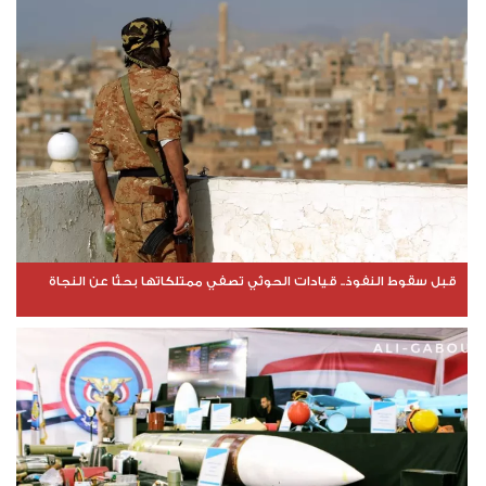
قبل سقوط النفوذ.. قيادات الحوثي تصفي ممتلكاتها بحثًا عن النجاة