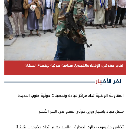
تقرير حقوقي: الإفقار والتجويع سياسة حوثية لإخضاع السكان
اخر الأخبار
المقاومة الوطنية تدك مراكز قيادة وتحصينات حوثية جنوب الحديدة
مقتل صياد بانفجار زورق حوثي مفخخ في البحر الأحمر
تضامن حضرموت يطارد الصدارة.. والسد يهزم اتحاد حضرموت بثلاثية