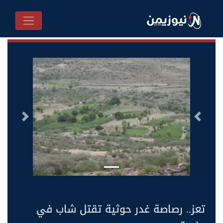
السابق
التالى
تعز.. رصاصة غدر حوثية تقتل شاب في