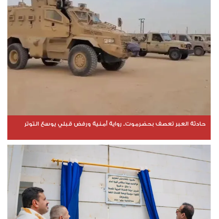
حادثة العبر تعصف بحضرموت.. رواية أمنية ورفض قبلي يوسع التوتر