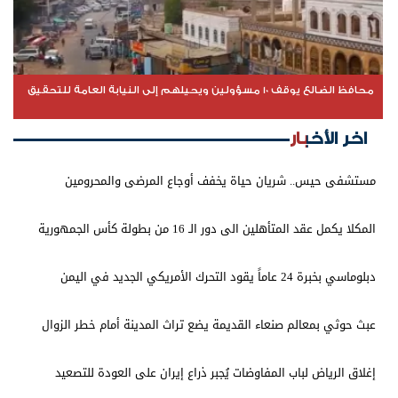
محافظ الضالع يوقف 10 مسؤولين ويحيلهم إلى النيابة العامة للتحقيق
اخر الأخبار
مستشفى حيس.. شريان حياة يخفف أوجاع المرضى والمحرومين
المكلا يكمل عقد المتأهلين الى دور الـ 16 من بطولة كأس الجمهورية
دبلوماسي بخبرة 24 عاماً يقود التحرك الأمريكي الجديد في اليمن
عبث حوثي بمعالم صنعاء القديمة يضع تراث المدينة أمام خطر الزوال
إغلاق الرياض لباب المفاوضات يُجبر ذراع إيران على العودة للتصعيد