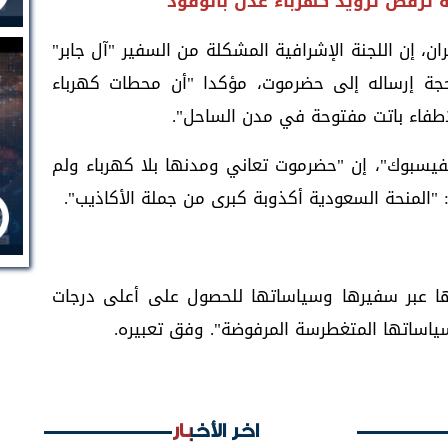
ة ترفض تزويد كهرباء عدن بالوقود
، إن اللجنة الإشرافية المشكلة من السفير "آل جابر"
حجة إرساله إلى حضرموت، مؤكدا "أن محطات كهرباء
اطفاء باتت مفتوحة في مدن الساحل".
يسبوك"، إن "حضرموت تعاني ومدنها بلا كهرباء ولم
المنحة السعودية أكذوبة كبرى من جملة الأكاذيب".
ها عبر سفيرها وسياساتها للحصول على أعلى درجات
ياساتها المتغطرسة المرفوضة". وفق تعبيره.
اخر الأخبار