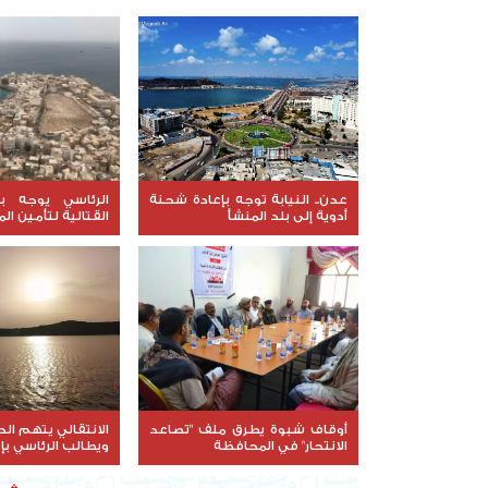
عدن.. النيابة توجه بإعادة شحنة
الرئاسي يوجه بر
أدوية إلى بلد المنشأ
القتالية لتأمين ال
في ساحل حضرمو
أوقاف شبوة يطرق ملف "تصاعد
الانتقالي يتهم ا
الانتحار" في المحافظة
ويطالب الرئاسي بإ