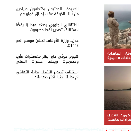
الحديدة.. الحوثيون يختطفون صيادين
من أبناء الخوخة عقب إحراق قواربهم
الانتقالي الجنوبي يصعّد ميدانيًا رفضًا
لاستئناف تصدير نفط حضرموت
عدن.. وزارة الأوقاف تدشن موسم الحج
1448هـ
فع الجاهزية
هجوم حوثي دامٍ يهز معسكرات مأرب
منشآت الحيوية
وحضرموت ويخلف عشرات القتلى
ت
والجرحى
استئناف تصدير النفط.. بداية التعافي
أم بداية اختبار أكثر صعوبة؟
لحكومة بالفشل
جراءات حاسمة