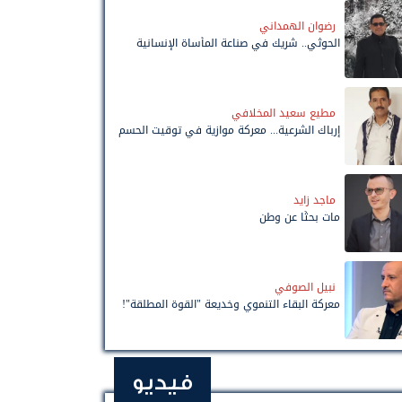
رضوان الهمداني
الحوثي.. شريك في صناعة المأساة الإنسانية
مطيع سعيد المخلافي
إرباك الشرعية... معركة موازية في توقيت الحسم
ماجد زايد
مات بحثًا عن وطن
نبيل الصوفي
معركة البقاء التنموي وخديعة "القوة المطلقة"!
فيديو