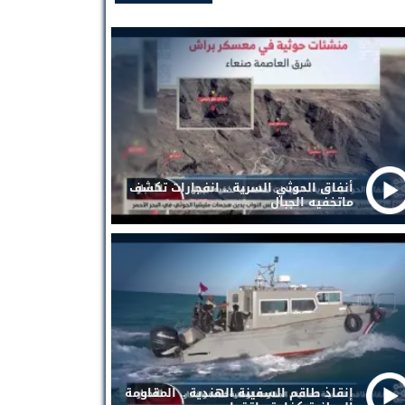
أنفاق الحوثي السرية .. انفجارات تكشف
ماتخفيه الجبال
إنقاذ طاقم السفينة الهندية .. المقاومة