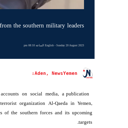
from the southern military leaders
- Sunday 20 August 2023 الساعة 08:10 pm
English
Aden, NewsYemen:
r accounts on social media, a publication
 terrorist organization Al-Qaeda in Yemen,
rs of the southern forces and its upcoming
targets.