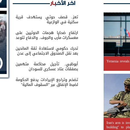
اخر الأخبار
تعز.. قصف حوثي يستهدف قرية
سكنية في الوازعية
ارتفاع ضحايا هجمات الحوثيين على
معسكرات مأرب والجوف.. والدفاع تتوعد
بالرد
تحرك حكومي لاستعادة ثقة المانحين
بعد نقل الصندوق الاجتماعي إلى عدن
Yemenia reveals
أبوظبي.. تأجيل محاكمة متهمين
بصفقات عتاد عسكري للسودان
تضخم وتراجع الإيرادات يدفع الحكومة
لضبط الإنفاق عبر "السقوف المالية"
Iran's arm is inv
building" to pl