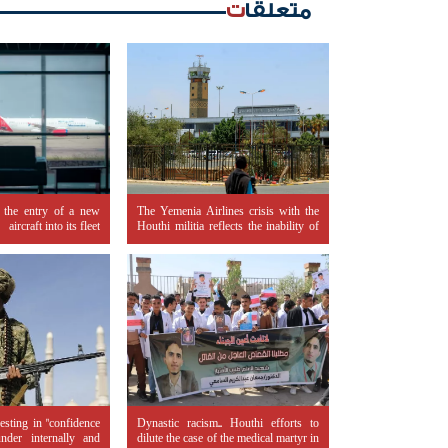
متعلقات
 the entry of a new
The Yemenia Airlines crisis with the
aircraft into its fleet
Houthi militia reflects the inability of
legitimacy to control the banking
sector
esting in "confidence
Dynastic racism.. Houthi efforts to
under internally and
dilute the case of the medical martyr in