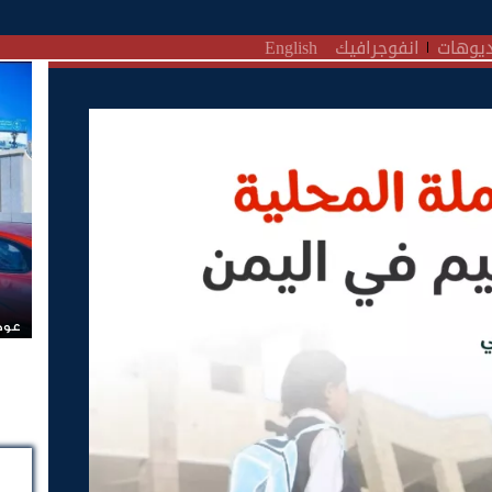
يوهات
انفوجرافيك
English
عودة