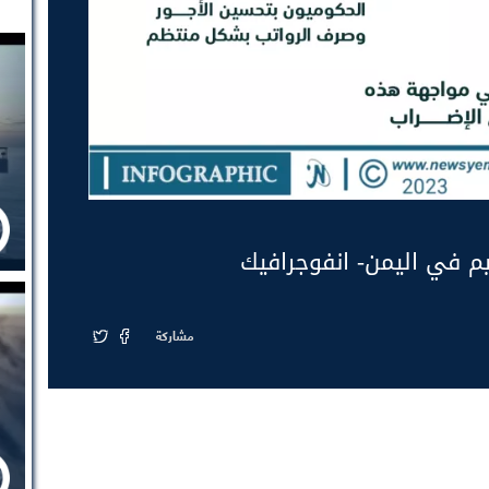
يم في اليمن- انفوجرافيك
مشاركة