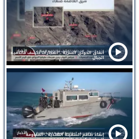
أنفاق الحوثي السرية .. انفجارات تكشف ماتخفيه
الجبال
إنقاذ طاقم السفينة الهندية .. المقاومة