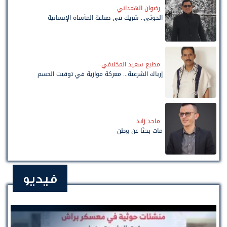
رضوان الهمداني
الحوثي.. شريك في صناعة المأساة الإنسانية
مطيع سعيد المخلافي
إرباك الشرعية... معركة موازية في توقيت الحسم
ماجد زايد
مات بحثًا عن وطن
فيديو