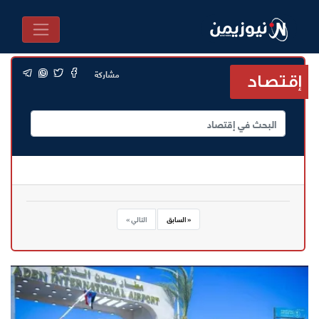
مشاركة
إقتصاد
« السابق
التالي »