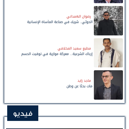
رضوان الهمداني
الحوثي.. شريك في صناعة المأساة الإنسانية
مطيع سعيد المخلافي
إرباك الشرعية... معركة موازية في توقيت الحسم
ماجد زايد
مات بحثًا عن وطن
فيديو