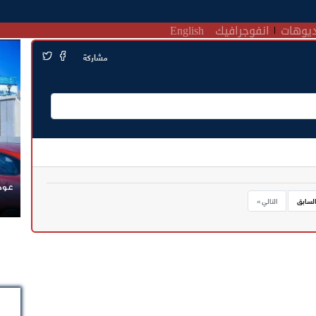
يوهات
انفوجرافيك
English
مشاركة
عودة
السابق
التالي »