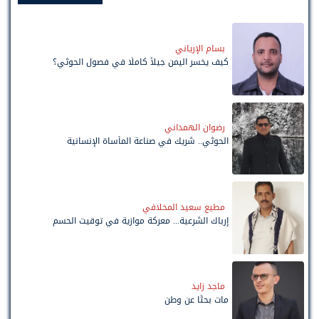
بسام الإرياني
كيف يخسر اليمن جيلاً كاملًا في فصول الحوثي؟
رضوان الهمداني
الحوثي.. شريك في صناعة المأساة الإنسانية
مطيع سعيد المخلافي
إرباك الشرعية... معركة موازية في توقيت الحسم
ماجد زايد
مات بحثًا عن وطن