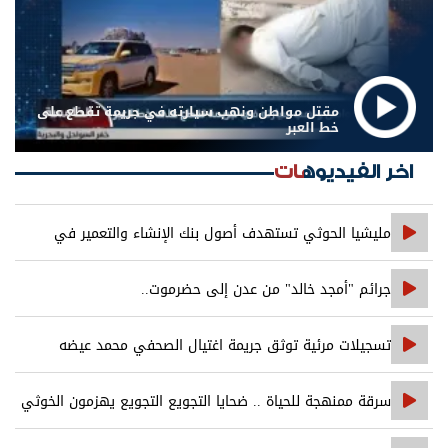
مقتل مواطن ونهب سيارته في جريمة تقطع على
خط العبر
اخر الفيديوهات
مليشيا الحوثي تستهدف أصول بنك الإنشاء والتعمير في
صنعاء
جرائم "أمجد خالد" من عدن إلى حضرموت..
تسجيلات مرئية توثق جريمة اغتيال الصحفي محمد عيضه
سرقة ممنهجة للحياة .. ضحايا التجويع التجويع يهزمون الخوثي