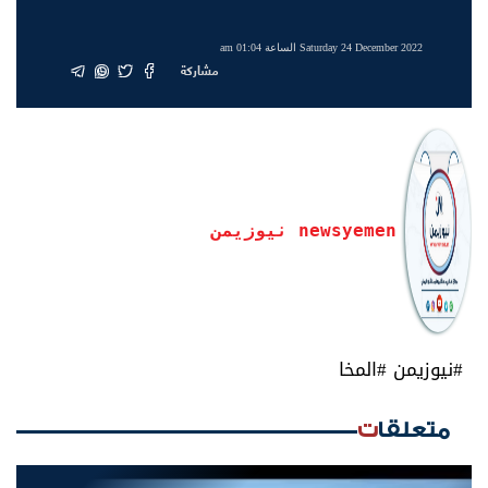
Saturday 24 December 2022 الساعة 01:04 am
مشاركة
newsyemen نيوزيمن
#نيوزيمن #المخا
متعلقات