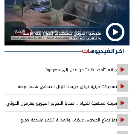
مليشيا الحوثي تستهدف أصول بنك الإنشاء
والتعمير في صنعاء
اخر الفيديوهات
جرائم "أمجد خالد" من عدن إلى حضرموت..
تسجيلات مرئية توثق جريمة اغتيال الصحفي محمد عيضه
سرقة ممنهجة للحياة .. ضحايا التجويع التجويع يهزمون الخوثي
تعز تودّع الصحفي عيضة.. والعدالة تنتظر ملاحقة جميع
المتورطين