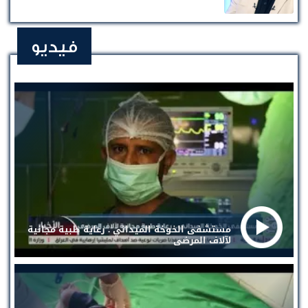
فيديو
مستشفى الخوخة الميداني . رعاية طبية مجانية
لآلاف المرضى