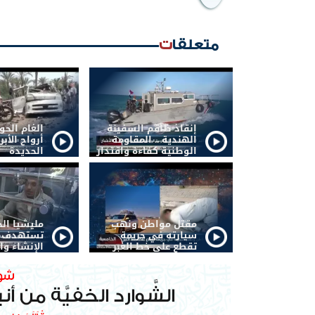
متعلقات
إنقاذ طاقم السفينة
الغام الح
الهندية .. المقاومة
أرواح الأبر
الوطنية كفاءة واقتدار
الحديدة
مقتل مواطن ونهب
مليشيا ال
سيارته في جريمة
تستهدف أ
تقطع على خط العبر
الإنشاء وا
صنعاء