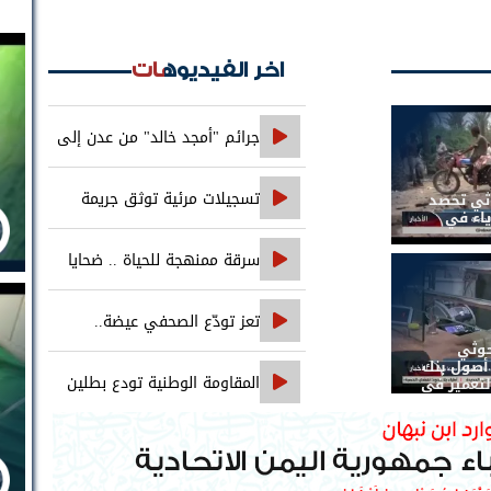
اخر الفيديوهات
جرائم "أمجد خالد" من عدن إلى
حضرموت..
تسجيلات مرئية توثق جريمة
وثي تحصد
ياء في
اغتيال الصحفي محمد عيضه
سرقة ممنهجة للحياة .. ضحايا
التجويع التجويع يهزمون الخوثي
تعز تودّع الصحفي عيضة..
حوثي
والعدالة تنتظر ملاحقة جميع المتورطين
صول بنك
المقاومة الوطنية تودع بطلين
لتعمير في
من أبطالها إلى فردوس الشهداء في
المخا