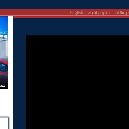
يوهات
انفوجرافيك
English
عودة