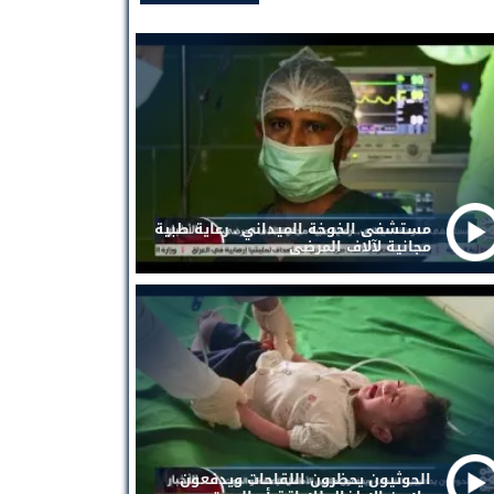
مستشفى الخوخة الميداني . رعاية طبية
مجانية لآلاف المرضى
الحوثيون يحظرون اللقاحات ويدفعون