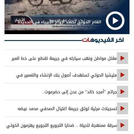
الغام الحوثي تحصد أرواح الأبرياء في الحديدة
اخر الفيديوهات
مقتل مواطن ونهب سيارته في جريمة تقطع على خط العبر
مليشيا الحوثي تستهدف أصول بنك الإنشاء والتعمير في
صنعاء
جرائم "أمجد خالد" من عدن إلى حضرموت..
تسجيلات مرئية توثق جريمة اغتيال الصحفي محمد عيضه
سرقة ممنهجة للحياة .. ضحايا التجويع التجويع يهزمون الخوثي