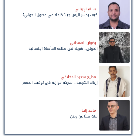
بسام الإرياني
كيف يخسر اليمن جيلاً كاملًا في فصول الحوثي؟
رضوان الهمداني
الحوثي.. شريك في صناعة المأساة الإنسانية
مطيع سعيد المخلافي
إرباك الشرعية... معركة موازية في توقيت الحسم
ماجد زايد
مات بحثًا عن وطن