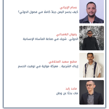
بسام الإرياني
كيف يخسر اليمن جيلاً كاملًا في فصول الحوثي؟
رضوان الهمداني
الحوثي.. شريك في صناعة المأساة الإنسانية
مطيع سعيد المخلافي
إرباك الشرعية... معركة موازية في توقيت الحسم
ماجد زايد
مات بحثًا عن وطن