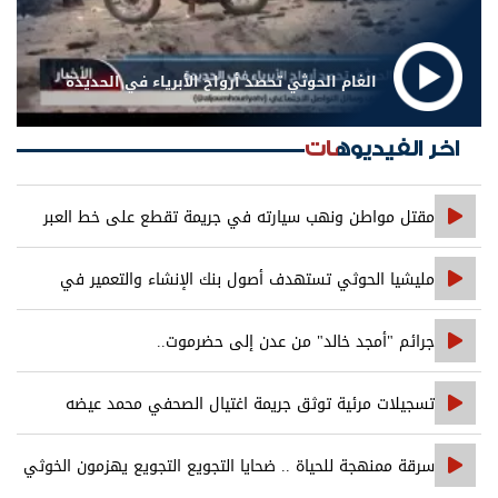
الغام الحوثي تحصد أرواح الأبرياء في الحديدة
اخر الفيديوهات
مقتل مواطن ونهب سيارته في جريمة تقطع على خط العبر
مليشيا الحوثي تستهدف أصول بنك الإنشاء والتعمير في
صنعاء
جرائم "أمجد خالد" من عدن إلى حضرموت..
تسجيلات مرئية توثق جريمة اغتيال الصحفي محمد عيضه
سرقة ممنهجة للحياة .. ضحايا التجويع التجويع يهزمون الخوثي