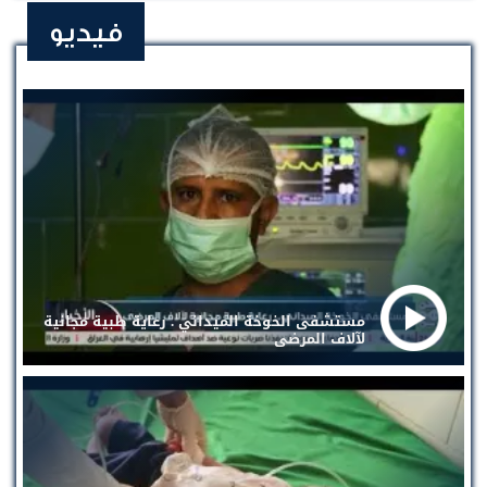
فيديو
مستشفى الخوخة الميداني . رعاية طبية مجانية
لآلاف المرضى