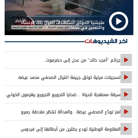
مليشيا الحوثي تستهدف أصول بنك الإنشاء
والتعمير في صنعاء
اخر الفيديوهات
جرائم "أمجد خالد" من عدن إلى حضرموت..
تسجيلات مرئية توثق جريمة اغتيال الصحفي محمد عيضه
سرقة ممنهجة للحياة .. ضحايا التجويع التجويع يهزمون الخوثي
تعز تودّع الصحفي عيضة.. والعدالة تنتظر ملاحقة جميع
المتورطين
المقاومة الوطنية تودع بطلين من أبطالها إلى فردوس