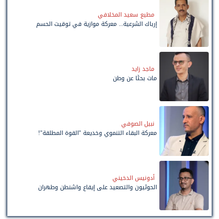
مطيع سعيد المخلافي
إرباك الشرعية... معركة موازية في توقيت الحسم
ماجد زايد
مات بحثًا عن وطن
نبيل الصوفي
معركة البقاء التنموي وخديعة "القوة المطلقة"!
أدونيس الدخيني
الحوثيون والتصعيد على إيقاع واشنطن وطهران