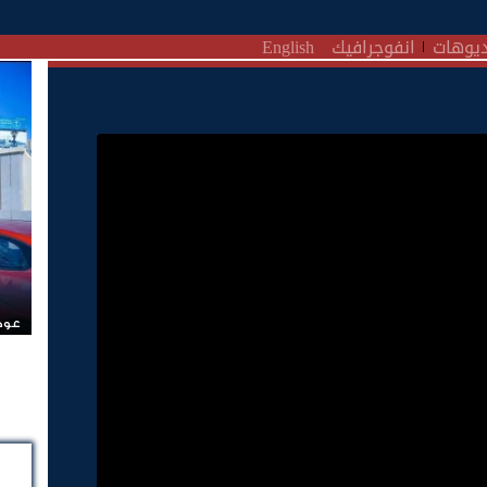
يوهات
انفوجرافيك
English
عودة