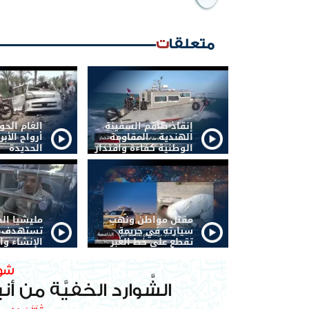
متعلقات
إنقاذ طاقم السفينة
الغام الح
الهندية .. المقاومة
أرواح الأبر
الوطنية كفاءة واقتدار
الحديدة
مقتل مواطن ونهب
مليشيا ال
سيارته في جريمة
تستهدف أ
تقطع على خط العبر
الإنشاء وا
صنعاء