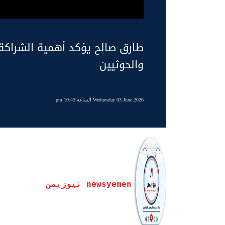
طارق صالح يؤكد أهمية الشراكة
والحوثيين
Wednesday 03 June 2026 الساعة 10:45 pm
newsyemen نيوزيمن