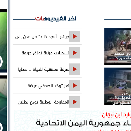
اخر الفيديوهات
جرائم "أمجد خالد" من عدن إلى
حضرموت..
تسجيلات مرئية توثق جريمة
وثي تحصد
ياء في
اغتيال الصحفي محمد عيضه
سرقة ممنهجة للحياة .. ضحايا
التجويع التجويع يهزمون الخوثي
تعز تودّع الصحفي عيضة..
حوثي
والعدالة تنتظر ملاحقة جميع المتورطين
صول بنك
المقاومة الوطنية تودع بطلين
لتعمير في
من أبطالها إلى فردوس الشهداء في
المخا