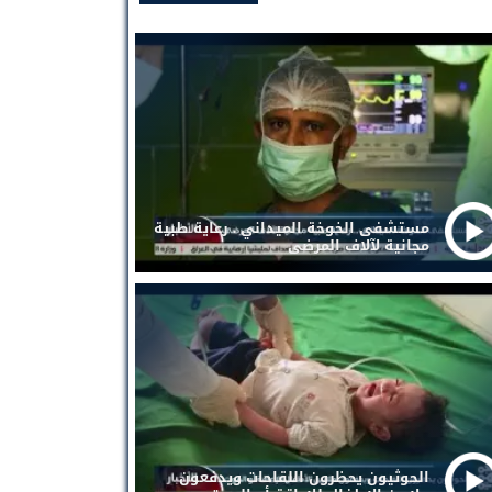
مستشفى الخوخة الميداني . رعاية طبية
مجانية لآلاف المرضى
الحوثيون يحظرون اللقاحات ويدفعون