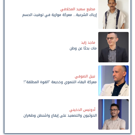
مطيع سعيد المخلافي
إرباك الشرعية... معركة موازية في توقيت الحسم
ماجد زايد
مات بحثًا عن وطن
نبيل الصوفي
معركة البقاء التنموي وخديعة "القوة المطلقة"!
أدونيس الدخيني
الحوثيون والتصعيد على إيقاع واشنطن وطهران