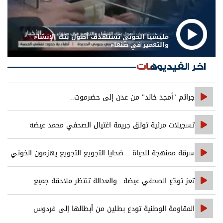
مليشيا الحوثي تستهدف أصول بنك الإنشاء
والتعمير في صنعاء
اخر الفيديوهات
جرائم "أمجد خالد" من عدن إلى حضرموت..
تسجيلات مرئية توثق جريمة اغتيال الصحفي محمد عيضه
سرقة ممنهجة للحياة .. ضحايا التجويع التجويع يهزمون الخوثي
تعز تودّع الصحفي عيضة.. والعدالة تنتظر ملاحقة جميع
المتورطين
المقاومة الوطنية تودع بطلين من أبطالها إلى فردوس