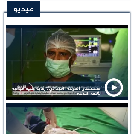
فيديو
مستشفى الخوخة الميداني . رعاية طبية مجانية
لآلاف المرضى