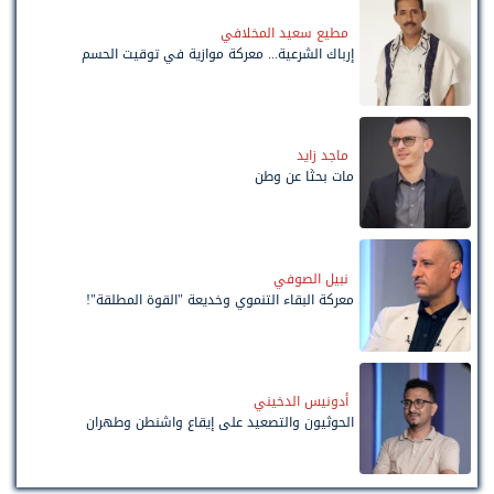
مطيع سعيد المخلافي
إرباك الشرعية... معركة موازية في توقيت الحسم
ماجد زايد
مات بحثًا عن وطن
نبيل الصوفي
معركة البقاء التنموي وخديعة "القوة المطلقة"!
أدونيس الدخيني
الحوثيون والتصعيد على إيقاع واشنطن وطهران