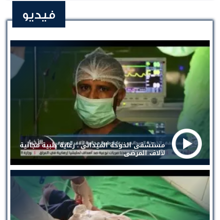
فيديو
مستشفى الخوخة الميداني . رعاية طبية مجانية
لآلاف المرضى