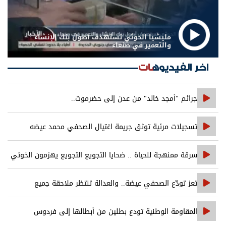
مليشيا الحوثي تستهدف أصول بنك الإنشاء
والتعمير في صنعاء
اخر الفيديوهات
جرائم "أمجد خالد" من عدن إلى حضرموت..
تسجيلات مرئية توثق جريمة اغتيال الصحفي محمد عيضه
سرقة ممنهجة للحياة .. ضحايا التجويع التجويع يهزمون الخوثي
تعز تودّع الصحفي عيضة.. والعدالة تنتظر ملاحقة جميع
المتورطين
المقاومة الوطنية تودع بطلين من أبطالها إلى فردوس