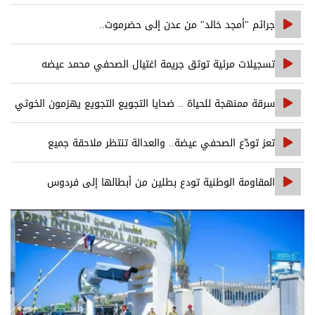
جرائم "أمجد خالد" من عدن إلى حضرموت..
تسجيلات مرئية توثق جريمة اغتيال الصحفي محمد عيضه
سرقة ممنهجة للحياة .. ضحايا التجويع التجويع يهزمون الخوثي
تعز تودّع الصحفي عيضة.. والعدالة تنتظر ملاحقة جميع
المتورطين
المقاومة الوطنية تودع بطلين من أبطالها إلى فردوس
الشهداء في المخا