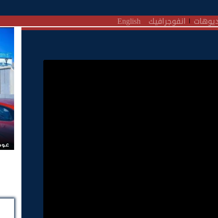
يوهات
انفوجرافيك
English
عودة