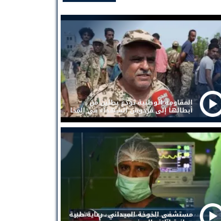
المقاومة الوطنية تودع بطلين من
أبطالها إلى فردوس الشهداء في المخا
مستشفى الخوخة الميداني . رعاية طبية