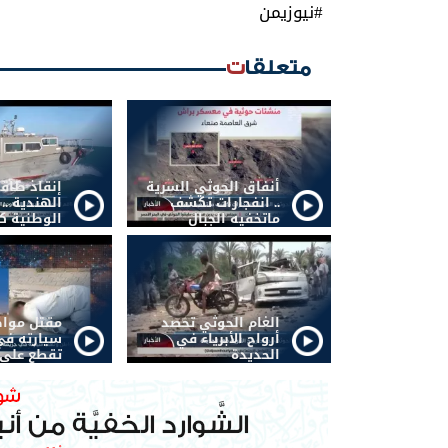
#نيوزيمن
متعلقات
أنفاق الحوثي السرية
إنقاذ طاق
.. انفجارات تكشف
الهندية ..
ماتخفيه الجبال
الوطنية كف
الغام الحوثي تحصد
مقتل موا
أرواح الأبرياء في
سيارته في
الحديدة
تقطع على 