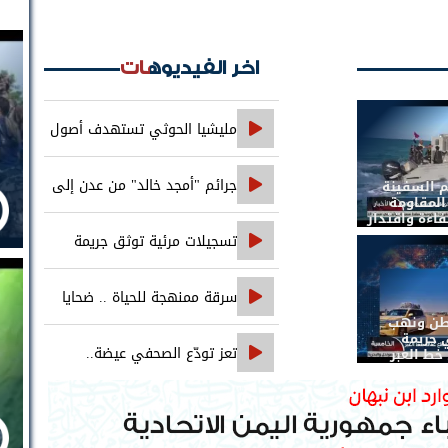
اخر الفيديوهات
مليشيا الحوثي تستهدف أصول
بنك الإنشاء والتعمير في صنعاء
جرائم "أمجد خالد" من عدن إلى
م السفينة
 المقاومة
اءة واقتدار
حضرموت..
تسجيلات مرئية توثق جريمة
اغتيال الصحفي محمد عيضه
سرقة ممنهجة للحياة .. ضحايا
طن ونهب
التجويع التجويع يهزمون الخوثي
 جريمة
تعز تودّع الصحفي عيضة..
خط العبر
والعدالة تنتظر ملاحقة جميع المتورطين