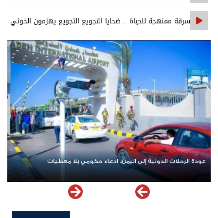
سرقة ممنهجة للحياة .. ضحايا التجويع التجويع يهزمون الخوثي
عودة الرحلات الدولية إلى اليمن.. ادعاء حكومي بلا معطيات