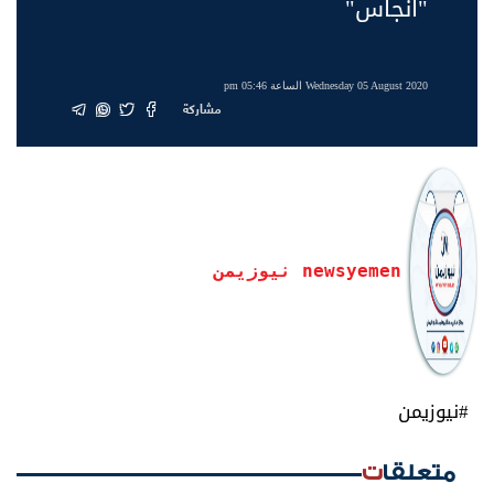
"أنجاس"
Wednesday 05 August 2020 الساعة 05:46 pm
مشاركة
newsyemen نيوزيمن
#نيوزيمن
متعلقات