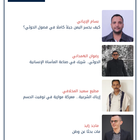
بسام الإرياني
كيف يخسر اليمن جيلاً كاملًا في فصول الحوثي؟
رضوان الهمداني
الحوثي.. شريك في صناعة المأساة الإنسانية
مطيع سعيد المخلافي
إرباك الشرعية... معركة موازية في توقيت الحسم
ماجد زايد
مات بحثًا عن وطن