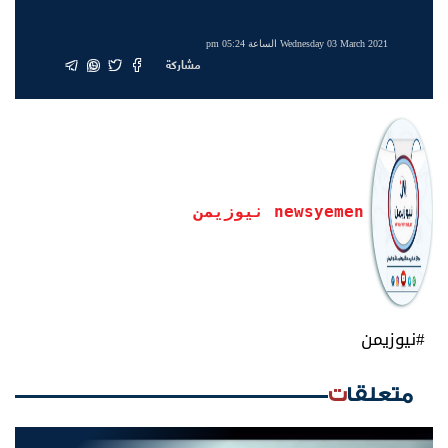
Wednesday 03 March 2021 الساعة 05:24 pm
مشاركة
newsyemen نيوزيمن
#نيوزيمن
متعلقات