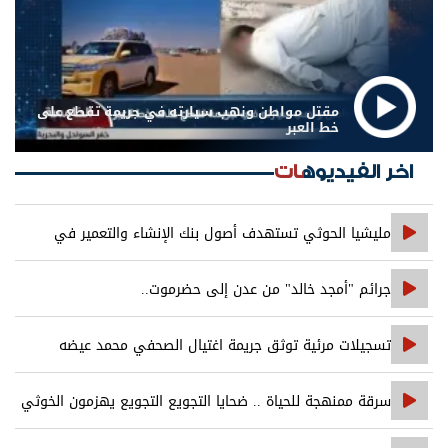
مقتل مواطن ونهب سيارته في جريمة تقطع على
خط العبر
اخر الفيديوهات
مليشيا الحوثي تستهدف أصول بنك الإنشاء والتعمير في
صنعاء
جرائم "أمجد خالد" من عدن إلى حضرموت..
تسجيلات مرئية توثق جريمة اغتيال الصحفي محمد عيضه
سرقة ممنهجة للحياة .. ضحايا التجويع التجويع يهزمون الخوثي