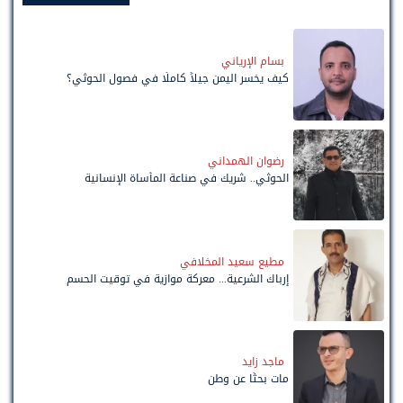
بسام الإرياني
كيف يخسر اليمن جيلاً كاملًا في فصول الحوثي؟
رضوان الهمداني
الحوثي.. شريك في صناعة المأساة الإنسانية
مطيع سعيد المخلافي
إرباك الشرعية... معركة موازية في توقيت الحسم
ماجد زايد
مات بحثًا عن وطن