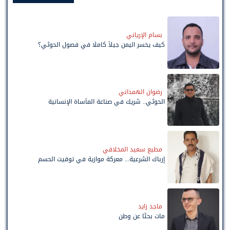
بسام الإرياني
كيف يخسر اليمن جيلاً كاملًا في فصول الحوثي؟
رضوان الهمداني
الحوثي.. شريك في صناعة المأساة الإنسانية
مطيع سعيد المخلافي
إرباك الشرعية... معركة موازية في توقيت الحسم
ماجد زايد
مات بحثًا عن وطن