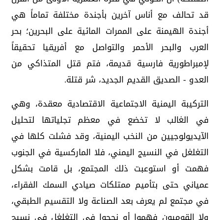
قد تحالف مع أناس آخرين بأجندة مختلفة تماماً هي
أجندة الهيمنة على الممرات المائية على البحرين؛ بحر
العرب والبحر الأحمر والتواصل مع أفريقيا تحقيقاً
لإمبراطورية فارسية قديمة، فتم قتل المتذاكي من
العدو - الصديق القديم الجديد، شر قتلة.
التركيبة اليمنية الاجتماعية الاقتصادية معقدة، وهي
في الغالب لا تخضع في معظم تجلياتها لتحليل
الآيديولوجيين من النخب اليمنية، وقد فشلت كلها في
التغلغل في النسيج اليمني، فلا الماركسية في الجنوب
فهمت أو استوعبت ذلك المجتمع، بل قامت بشكل
عمياني حتى بتأميم ممتلكات صيادي السمك الفقراء،
في مجتمع لم يعرف بعد الصناعة ولا التقسيم الطبقي،
ولا القوميون فهموا أو نجحوا في التغلغل في نسيج