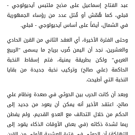
عبد الفتاح إسماعيل على مذبح ملتبس آيديولوجي -
قبلي، كما هُمّش أو قُتل عدد من رؤساء الجمهورية
في الشمال، أيضاً على أساس آيديولوجي - قبلي.
وحتى الفترة الأخيرة، أي العقد الثاني من القرن الحادي
والعشرين، نجد أن اليمن ضُرب برياح ما يسمى "الربيع
العربي" ولكن بطريقة يمنية، فتم إسقاط النخبة
الحاكمة (علي صالح) وتركيب نخبة جديدة من بقايا
النخبة التي أطيحت.
وبعد أن كانت الحرب بين الحوثي في صعدة ونظام علي
صالح، اعتقد الأخير أنه يمكن أن يعود من جديد إلى
الحكم من خلال التحالف مع العدو القديم، ولم يفطن
ربما لشدة ذكائه (في بعض الأوقات الذكاء يقود إلى
التهلكة) أن الحوثي في فترة العشرية الأولى من القرن