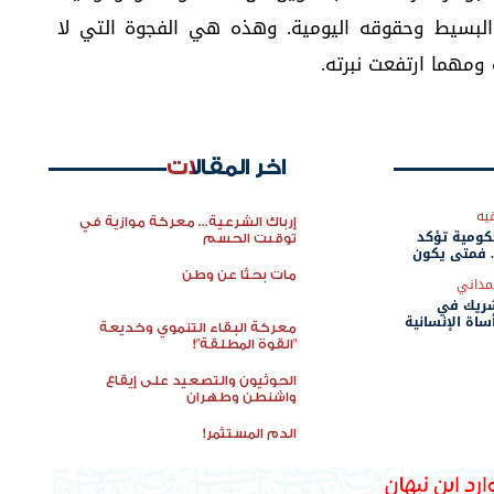
ي البسيط وحقوقه اليومية. وهذه هي الفجوة التي لا
مهما ارتفعت نبرته.
اخر المقالات
يه
إرباك الشرعية... معركة موازية في
حكومية تؤكد
توقيت الحسم
. فمتى يكون
مات بحثًا عن وطن
مداني
شريك في
ساة الإنسانية
معركة البقاء التنموي وخديعة
"القوة المطلقة"!
الحوثيون والتصعيد على إيقاع
واشنطن وطهران
الدم المستثمر!