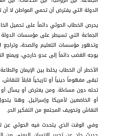
الجماعة: أين الرواتب؟ أين الخدمات؟ أين ال
الدولة التي يفترض أن تحمي المواطن لا أن تث
يحرص الخطاب الحوثي دائماً على تحميل الخار
الجماعة التي تسيطر على مؤسسات الدولة لا
وتدهور مؤسسات التعليم والصحة، وتراجع الح
يوجه الغضب دائماً إلى عدو خارجي، ويمنع ا
الأخطر أن الخطاب يخلط بين الإيمان والطاعة 
تبقى مفهوماً دينياً أو تاريخياً قابلاً للنق
تحته دون مساءلة. ومن يعترض أو يسأل أو يط
أو الخاضعين لأمريكا وإسرائيل. وهنا يت
النقاش وتخويف المجتمع من التفكير الحر.
وفي الوقت الذي يتحدث فيه الحوثي عن تحر
حديث جاد عن تحرير الإنسان اليمني من ال