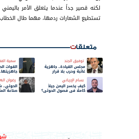
لكنه قصير جداً عندما يتعلق الأمر باليمن
تستطيع الشعارات ردمها، مهما طال الخطاب و
متعلقات
توفيق الجند
سمية الفق
مجلس القيادة.. جاهزية
القوات ال
غائبة وحرب بلا قرار
جاهزيتها.
القتال؟
بسام الإرياني
رضوان اله
كيف يخسر اليمن جيلاً
الحوثي.. 
كاملًا في فصول الحوثي؟
صناعة المأ