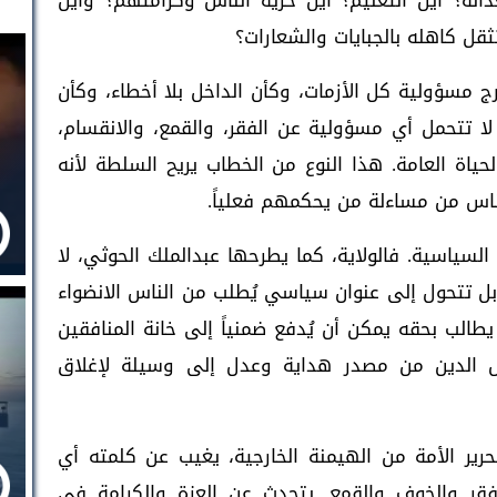
عدالة؟ أين التعليم؟ أين حرية الناس وكرامتهم؟ وأين
قل كاهله بالجبايات والشعارات؟
ج مسؤولية كل الأزمات، وكأن الداخل بلا أخطاء، وكأن
 تتحمل أي مسؤولية عن الفقر، والقمع، والانقسام،
ياة العامة. هذا النوع من الخطاب يريح السلطة لأنه
لناس من مساءلة من يحكمهم فعلياً.
السياسية. فالولاية، كما يطرحها عبدالملك الحوثي، لا
اش، بل تتحول إلى عنوان سياسي يُطلب من الناس الانضواء
الب بحقه يمكن أن يُدفع ضمنياً إلى خانة المنافقين
حول الدين من مصدر هداية وعدل إلى وسيلة لإغلاق
ير الأمة من الهيمنة الخارجية، يغيب عن كلمته أي
فقر والخوف والقمع. يتحدث عن العزة والكرامة في