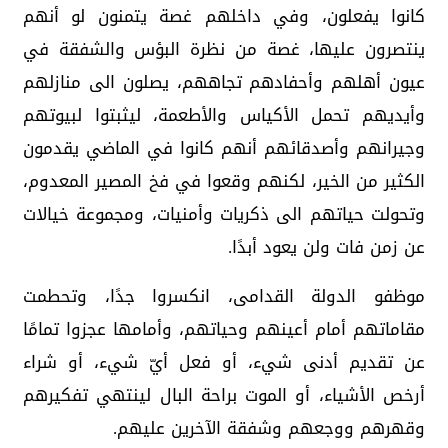
كانوا يفعلون، وفي داخلهم غصة يتمنون لو أنهم
ينتصرون عليها، غصة من نظرة البؤس والشفقة في
عيون أهلهم وأحفادهم تجاههم، يصلون الى منازلهم
وأيديهم تحمل الأكياس والأطعمة، ليثبتوا لبيوتهم
وجيرانهم وأصدقائهم أنهم كانوا في الماضي يقدمون
الكثير من الخير، لكنهم وقعوا في فخ المصير المعدوم،
وتحولت حياتهم الى ذكريات وأمنيات، ومجموعة خيالات
عن زمن فات ولن يعود أبدًا.
موظفو الدولة القدامى، انكسروا جدًا، وتحطمت
مقاماتهم أمام أعينهم وحياتهم، وأمامها عجزوا تمامًا
عن تقديم أدنى شيء، أو فعل أيّ شيء، أو شراء
أرخص الأشياء، أو الموت براحة البال لينتهي تفكيرهم
وقهرهم ووجعهم وشفقة الآخرين عليهم.