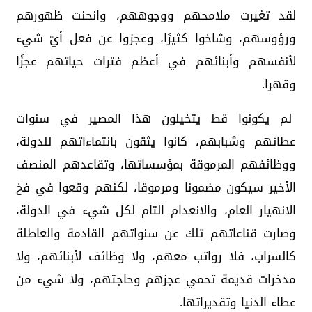
لقد تغيرت ملامحهم ووجوههم، وانحنت ظهورهم
ورؤوسهم، وشاخوا كثيرًا، وعجزوا عن فعل أيّ شيء
لأنفسهم وأبنائهم في أعظم فترات حياتهم عجزًا
وقهرا.
لم يكونوا قط يتخيلون هذا المصير في سنوات
عطائهم وشبابهم، كانوا يثقون بانتماءاتهم للدولة،
ووظائفهم المرموقة بمؤسساتها، وتقاعدهم المنصف
الأخير سيكون مضمونا ومرموقا، لكنهم وقعوا في فخ
الانهيار العام، والانعدام التام لكل شيء في الدولة،
وصارت قناعاتهم تلك عن سنواتهم القادمة والعاطلة
كالسراب، فلا رواتب معهم، ولا وظائف لأبنائهم، ولا
مدخرات قديمة تحمي عجزهم وحاجتهم، ولا شيء من
عطاء الدنيا وتقديراتها.