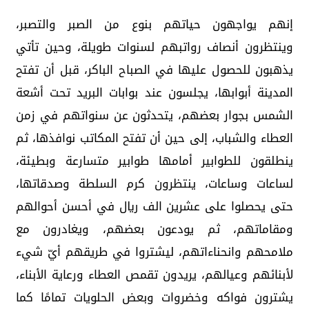
إنهم يواجهون حياتهم بنوع من الصبر والتصبر،
وينتظرون أنصاف رواتبهم لسنوات طويلة، وحين تأتي
يذهبون للحصول عليها في الصباح الباكر، قبل أن تفتح
المدينة أبوابها، يجلسون عند بوابات البريد تحت أشعة
الشمس بجوار بعضهم، يتحدثون عن سنواتهم في زمن
العطاء والشباب، إلى حين أن تفتح المكاتب نوافذها، ثم
ينطلقون للطوابير أمامها طوابير متسارعة وبطيئة،
لساعات وساعات، ينتظرون كرم السلطة وصدقاتها،
حتى يحصلوا على عشرين الف ريال في أحسن أحوالهم
ومقاماتهم، ثم يودعون بعضهم، ويغادرون مع
ملامحهم وانحناءاتهم، ليشتروا في طريقهم أيّ شيء
لأبنائهم وعيالهم، يريدون تقمص العطاء ورعاية الأبناء،
يشترون فواكه وخضروات وبعض الحلويات تمامًا كما