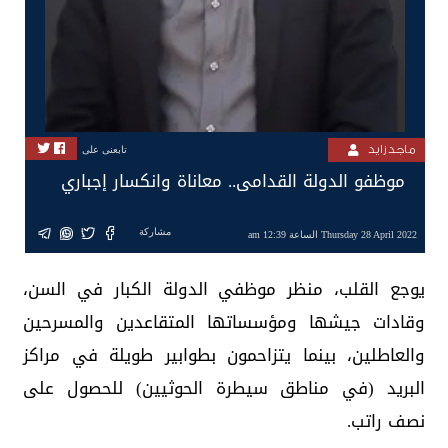
ماجد زايد
تابعنى على
موظفو الدولة القدامى.. معاناة وانكسار إجباري
مشاركة
Thursday 28 April 2022 الساعة 12:39 am
يوجع القلب، منظر موظفي الدولة الكبار في السن،
وقادات جيشها ومؤسساتها المتقاعدين والمسرحين
والعاطلين، بينما يتزاحمون بطوابير طويلة في مراكز
البريد (في مناطق سيطرة الحوثيين) للحصول على
نصف راتب.