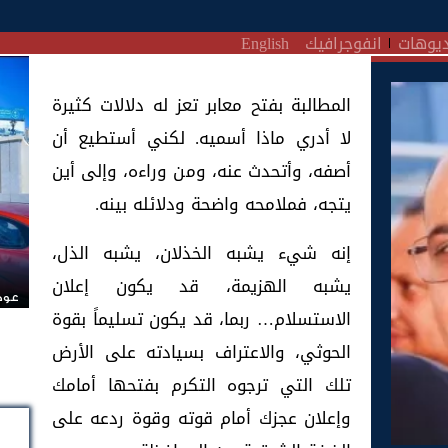
يوهات
انفوجرافيك
English
المطالبة بفتح معابر تعز له دلالات كثيرة
لا أدري ماذا أسميه. لكني أستطيع أن
أصفه، وأتحدث عنه، ومن وراءه، وإلى أين
يتجه، فملامحه واضحة ودلائله بينه.
إنه شيء يشبه الخذلان، يشبه الذل،
يشبه الهزيمة، قد يكون إعلان
عودة
الاستسلام… ربما، قد يكون تسليماً بقوة
الحوثي، والاعتراف بسيادته على الأرض
تلك التي ترجوه التكرم بفتحها أمامك
وإعلان عجزك أمام قوته وقوة ردعه على