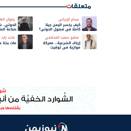
متعلقات
بسام الإرياني
رضوان اله
كيف يخسر اليمن جيلاً
الحوثي.. 
كاملًا في فصول الحوثي؟
صناعة المأ
مطيع سعيد المخلافي
ماجد زايد
إرباك الشرعية... معركة
مات بحثًا 
موازية في توقيت
الحسم