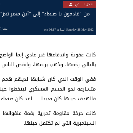
عادل السبئي
تا
من "قادمون يا صنعاء" إلى "أين معبر تعز"!
مشارك
Saturday 28 May 2022 الساعة 06:17 pm
كانت عفوية واندفاعها غير عادي إنما الواض
بالتالي زخمها، وذهب بريقها، وانفض الناس 
ففي الوقت الذي كان شبابها لديهم همم ع
متسارعة نحو الحسم العسكري ليتخطوا حينها 
فالهدف حينها كان بعيدا….. لقد كان صنعاء.
كانت حركة مقاومة تحررية بقمة عنفوانها وك
السبتمبرية التي لم تكتمل حينها.