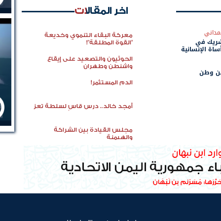
اخر المقالات
مداني
معركة البقاء التنموي وخديعة
شريك في
"القوة المطلقة"!
ساة الإنسانية
الحوثيون والتصعيد على إيقاع
واشنطن وطهران
عن وطن
الدم المستثمر!
أمجد خالد.. درس قاسٍ لسلطة تعز
مجلس القيادة بين الشراكة
والهيمنة