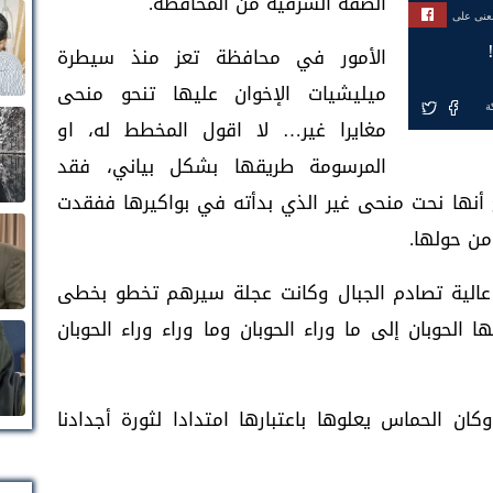
الضفة الشرقية من المحافظة.
بعنى على
الأمور في محافظة تعز منذ سيطرة
ميليشيات الإخوان عليها تنحو منحى
ة
مغايرا غير… لا اقول المخطط له، او
المرسومة طريقها بشكل بياني، فقد
ح أنها نحت منحى غير الذي بدأته في بواكيرها ففقدت
من حولها.
الية تصادم الجبال وكانت عجلة سيرهم تخطو بخطى
الحوبان إلى ما وراء الحوبان وما وراء وراء الحوبان
ان الحماس يعلوها باعتبارها امتدادا لثورة أجدادنا