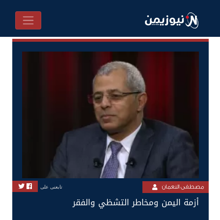
مصطفى النعمان
تابعنى على
أزمة اليمن ومخاطر التشظي والفقر