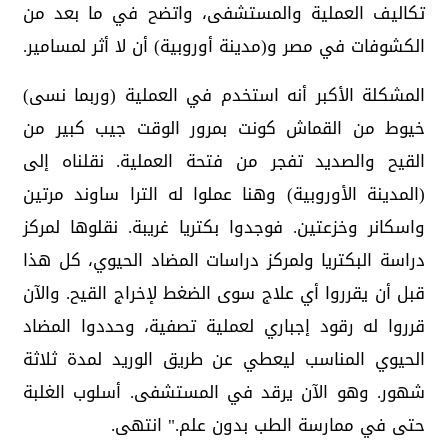
تكاليف العملية والمستشفى، واتضح في ما بعد من
الكشوفات في مصر و(مدينة أوروبية) أن لا أثر لمسامير.
المشكلة الأكبر أنه استخدم في العملية (وربما نسى)
خيوط من القماش كونت بمرور الوقت جيب كبير من
القيح والصديد تفجر من فتحة العملية. نقلناه إلى
(المدينة الأوروبية) وهنا عملوا له الترا ساوند مرتين
واسكانر وخزعتين. فوجدوا بكتريا غريبة. نقلوها لمركز
دراسة البكتريا ولمركز دراسات المضاد الحيوي، كل هذا
قبل أن يقرروا أي علاج سوى الضغط لإخراج القيح. والآن
قرروا له رقود إجباري لعملية تصفية، وحددوا المضاد
الحيوي المناسب ليعطي عن طريق الوريد لمدة ثلاثة
شهور. وهو الآن يرقد في المستشفى. أسلوب الغلبة
حتى في ممارسة الطب بدون علم." انتهى.