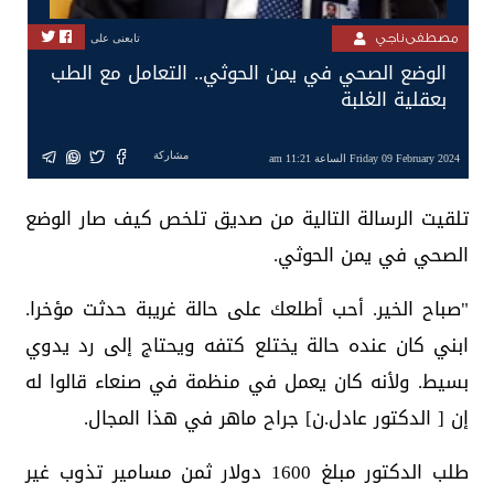
مصطفى ناجي
تابعنى على
الوضع الصحي في يمن الحوثي.. التعامل مع الطب
بعقلية الغلبة
مشاركة
Friday 09 February 2024 الساعة 11:21 am
تلقيت الرسالة التالية من صديق تلخص كيف صار الوضع
الصحي في يمن الحوثي.
"صباح الخير. أحب أطلعك على حالة غريبة حدثت مؤخرا.
ابني كان عنده حالة يختلع كتفه ويحتاج إلى رد يدوي
بسيط. ولأنه كان يعمل في منظمة في صنعاء قالوا له
إن [ الدكتور عادل.ن] جراح ماهر في هذا المجال.
طلب الدكتور مبلغ 1600 دولار ثمن مسامير تذوب غير