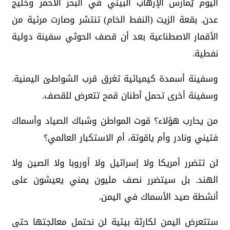
اليوم يُمارس الإرهاب البيئي في البحر الأحمر وخليج
عدن. بقعة الزيت (النفط الخام) تنتشر وصارت مرئية من
الأقمار الاصطناعية بعد أن قصف الحوثي سفينة دولية
نفطية.
وسفينة أسمدة كيميائية تغرق قرب الشواطئ اليمنية.
وسفينة أخرى تحمل أطنان قمح تتعرض للقصف.
من يحارب هؤلاء؟ قوت المواطن وشباك الصياد وأسماك
فتيني ونادر وأم ياقوتة، أم الاستكبار العالمي؟
لن تتضرر أمريكا ولا إسرائيل ولا أوروبا ولا الصين ولا
الهند. بل سيتضرر نصف مليون يمني يعيشون على
أنشطة صيد الأسماك في اليمن.
ستتعرض اليمن لكارثة بيئية لن نحتمل معالجتها حتى