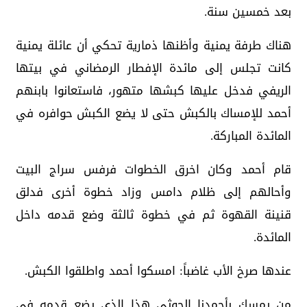
بعد خمسين سنة.
هناك طرفة يمنية وأظنها ذمارية تحكي أن عائلة يمنية
كانت تجلس إلى مائدة الإفطار الرمضاني في بيتها
الريفي فدخل عليها كبشها متهور، فاستعانوا بابنهم
أحمد للإمساك بالكبش حتى لا يضع الكبش حوافره في
المائدة المباركة.
قام أحمد وكان اخرق الخطوات فرفس سراج البيت
وأحالهم إلى ظلام دامس وزاد خطوة أخرى فدلق
قنينة القهوة ثم في خطوة ثالثة وضع قدمه داخل
المائدة.
عندها صرخ الأب غاضباً: امسكوا أحمد واطلقوا الكبش.
من يمسك بأحمدنا الحوثي هذا الذي يضع قدمه في