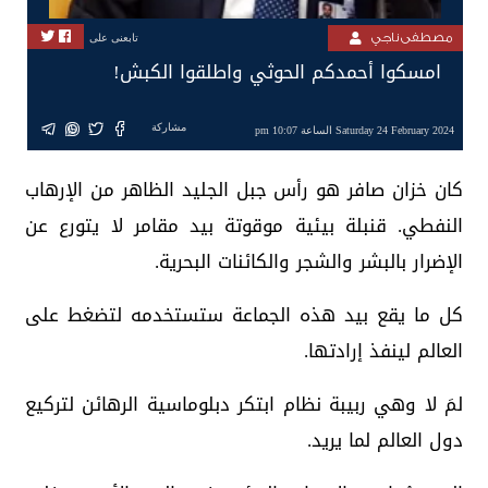
مصطفى ناجي
تابعنى على
امسكوا أحمدكم الحوثي واطلقوا الكبش!
مشاركة
Saturday 24 February 2024 الساعة 10:07 pm
كان خزان صافر هو رأس جبل الجليد الظاهر من الإرهاب
النفطي. قنبلة بيئية موقوتة بيد مقامر لا يتورع عن
الإضرار بالبشر والشجر والكائنات البحرية.
كل ما يقع بيد هذه الجماعة ستستخدمه لتضغط على
العالم لينفذ إرادتها.
لمَ لا وهي ربيبة نظام ابتكر دبلوماسية الرهائن لتركيع
دول العالم لما يريد.