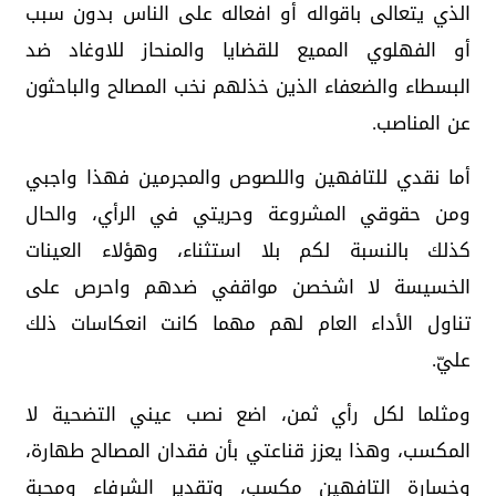
الذي يتعالى باقواله أو افعاله على الناس بدون سبب
أو الفهلوي المميع للقضايا والمنحاز للاوغاد ضد
البسطاء والضعفاء الذين خذلهم نخب المصالح والباحثون
عن المناصب.
أما نقدي للتافهين واللصوص والمجرمين فهذا واجبي
ومن حقوقي المشروعة وحريتي في الرأي، والحال
كذلك بالنسبة لكم بلا استثناء، وهؤلاء العينات
الخسيسة لا اشخصن مواقفي ضدهم واحرص على
تناول الأداء العام لهم مهما كانت انعكاسات ذلك
عليّ.
ومثلما لكل رأي ثمن، اضع نصب عيني التضحية لا
المكسب، وهذا يعزز قناعتي بأن فقدان المصالح طهارة،
وخسارة التافهين مكسب، وتقدير الشرفاء ومحبة