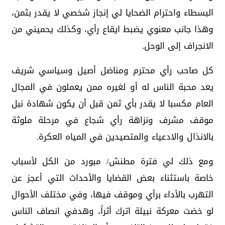
البسطاء واحترام الضحايا لي إنجاز شخصي لا يقدر بثمن،
وهذا جانب معنوي يضبط ايقاع رأي، وكذلك يحميني من
الانجراف إلى الوحل.
كل صاحب رأي محترم ومناضل أصيل وسياسي شريف
يعد محبة الناس له أو لغيره ممن يعملون في المجال
العام مكسبا لا يقدر بأي ثمن قبل أن يكون شهادة نبل
موقف مشرف ونزاهة رأي شجاع في مرحلة ملوثة
بالانذال والادعياء والمتصيدين في المياه العكرة.
ومع ذلك لي فترة مطنش/ مبورد من الكل لأسباب
خاصة باستثناء بعض القضايا والأحداث التي أعجز عن
التهرب بالأداء برأي وموقف فيها، وفي مختلف الأحوال
لو خضت معركة نبيلة اترك أثراً، وهدفي انصاف الناس