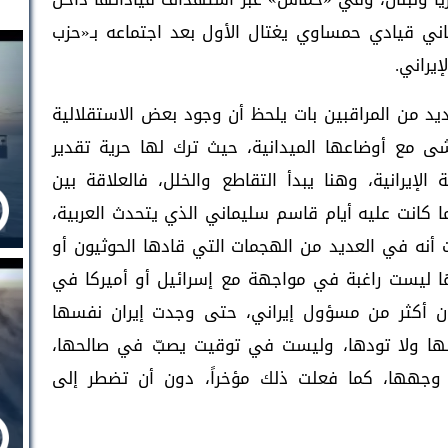
ني قيادي حمساوي يغتال الأول بعد اجتماعه بـ«حزب
إيراني.
ديد من المراقبين بات يلحظ أن وجود بعض الاستقلالية
شى مع أوضاعها الميدانية، حيث ترك لها حرية تقدير
 الإيرانية، وهنا يبدأ التقاطع والخلل، فالعلاقة بين
ا كانت عليه أيام قاسم سليماني الذي يتحدث العربية،
ت أنه في العديد من الهجمات التي قادها الحوثيون أو
ها ليست راغبة في مواجهة مع إسرائيل أو أميركا في
ن أكثر من مسؤول إيراني، حتى وجدت إيران نفسها
لها ولا تودها، وليست في توقيت يصبّ في صالحها،
 وجهها، كما فعلت ذلك مؤخراً، دون أن تضطر إلى