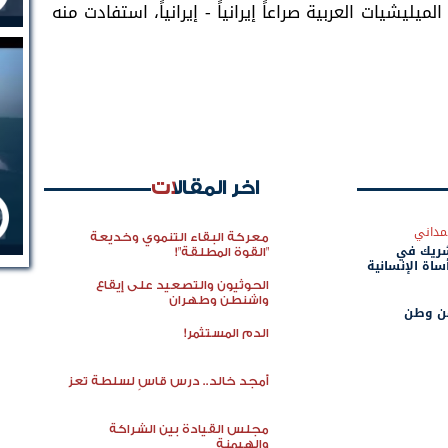
شيات العربية صراعاً إيرانياً - إيرانياً، استفادت منه
اخر المقالات
مداني
معركة البقاء التنموي وخديعة
شريك في
"القوة المطلقة"!
ساة الإنسانية
الحوثيون والتصعيد على إيقاع
واشنطن وطهران
عن وطن
الدم المستثمر!
أمجد خالد.. درس قاسٍ لسلطة تعز
مجلس القيادة بين الشراكة
والهيمنة