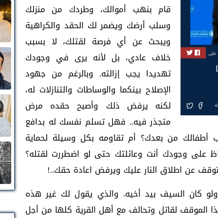
قام بنهب أموالك، وطردك من منزلك
وسلب أرضك ويضمر لك الحقد والكراهية
ويبحث عن أي فرصة لقتلك، لا بسبب
خلاف عادي، بل لأنه يرى في وجودك
 على
تهديدا يجب إزالته. وبالرغم من جهود
الإصلاح بينكما والوساطات والتنازلات له،
لكنه يرفض ذلك وأصبح حقده مرض
ة
متجذر فيه.. فهل تسلم نفسك له بدافع
اب أطفالك من بعدك؟ أم تقاومه بكل وسيلة لحماية
ظ على وجودك أنت وعائلتك حتى لو اضطررت لقتله؟
وقف عن اطلاق النار عليك ويرفض اعادة حقك..!
 ولو كان السيف بيد أخيه. والذي يقول لك غير هذه
ا الموقف لقاتل وتحالف مع أهل القرية كلها من أجل