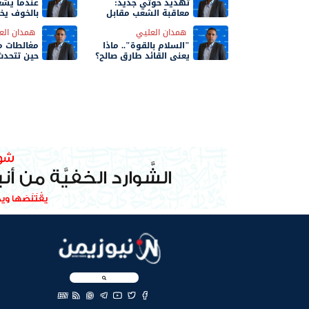
تهديد حوثي جديد:
عندما يشع
معاقبة الشعب مقابل
بالخوف يخ
استعادة صفحات
القبيلة الي
همدان العليي
همدان الع
فيسبوك
"السلام بالقوة".. ماذا
مغالطات مح
يعني القائد طارق صالح؟
حين تتحدث
العنصرية ب
EN