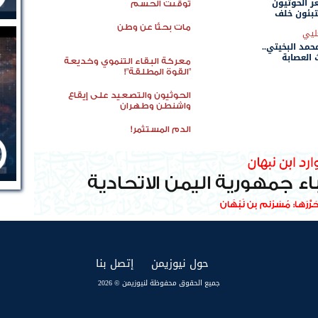
ر الحوثيون
توقيت الحسم
تبئون خلف
منية
مات بحثًا عن وطن
ليي
مد البخيتي..
 العصابة
معركة البقاء التنموي وخديعة
اسم الدولة
"القوة المطلقة"!
الحوثيون والتصعيد على إيقاع
واشنطن وطهران
الدم المستثمر!
(current)
(current)
حول نيوزيمن
إتصل بنا
جميع الحقوق محفوظة لنيوزيمن © 2026