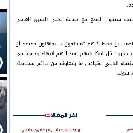
ه.
كيف سيكون الوضع مع جماعة تدعي التمييز العرقي
الخمينيين فقط لأنهم "مسلمون"، يتجاهلون حقيقة أن
 يسخرون كل امكانياتهم وقدراتهم لانهاء وجودنا في
لانتماء الديني وتجاهل ما يفعلونه من جرائم ممنهجة،
 سواء.
اخر المقالات
ليي
إرباك الشرعية... معركة موازية في