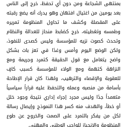
بمنتهى الشجاعة ومن دون أي تحفظ، خرج إلى الناس
بعد يومين من اغتيال افتهان وهو يدرك أنه يضع رقبته
على المقصلة وكشف ما تحاول المنظومة تمريره
وطمسه وتغطيته، خرج كضابط منحاز للعدالة والنظام
وتحدث كصوت نزيه للمؤسسة وليس كصدى للنفوذ،
ولكن الوضع اليوم وأمس وغدًا في تعز بات بشكل
واضح يتعامل مع قول الحقيقة كتمرد وجريمة ومع
النزاهة كتهمة ومع الولاء للمؤسسة كسبب كافٍ
للعقوبة والإقصاء والترهيب، ولهذا كان قرار الإطاحة
بأسامة من منصبه وعمله والتحفظ عليه قراراً سياسياً
متعمداً جدًا وليس مجرد إجراء إداري نتيجة وجود خلل
أو خطأ، والهدف منه كسر هذا النموذج وإيصال رسالة
لكل من يفكر بالتمرد على الصمت والخروج عن طوع
المنظومة والانحياز للواجب الوطني والمهني.