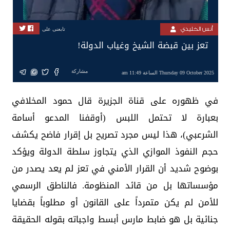
أنس الخليدي
تابعنى على
تعز بين قبضة الشيخ وغياب الدولة!
مشاركة
Thursday 09 October 2025 الساعة 11:49 am
في ظهوره على قناة الجزيرة قال حمود المخلافي
بعبارة لا تحتمل اللبس (أوقفنا المدعو أسامة
الشرعبي)، هذا ليس مجرد تصريح بل إقرار فاضح يكشف
حجم النفوذ الموازي الذي يتجاوز سلطة الدولة ويؤكد
بوضوح شديد أن القرار الأمني في تعز لم يعد يصدر من
مؤسساتها بل من قائد المنظومة. فالناطق الرسمي
للأمن لم يكن متمرداً على القانون أو مطلوباً بقضايا
جنائية بل هو ضابط مارس أبسط واجباته بقوله الحقيقة