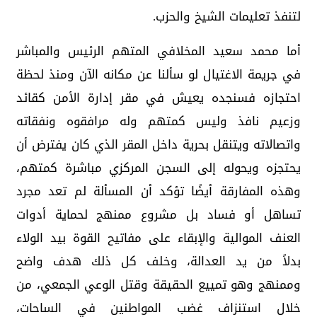
لتنفذ تعليمات الشيخ والحزب.
أما محمد سعيد المخلافي المتهم الرئيس والمباشر
في جريمة الاغتيال لو سألنا عن مكانه الآن ومنذ لحظة
احتجازه فسنجده يعيش في مقر إدارة الأمن كقائد
وزعيم نافذ وليس كمتهم وله مرافقوه ونفقاته
واتصالاته ويتنقل بحرية داخل المقر الذي كان يفترض أن
يحتجزه ويحوله إلى السجن المركزي مباشرة كمتهم،
وهذه المفارقة أيضًا تؤكد أن المسألة لم تعد مجرد
تساهل أو فساد بل مشروع ممنهج لحماية أدوات
العنف الموالية والإبقاء على مفاتيح القوة بيد الولاء
بدلاً من يد العدالة، وخلف كل ذلك هدف واضح
وممنهج وهو تمييع الحقيقة وقتل الوعي الجمعي، من
خلال استنزاف غضب المواطنين في الساحات،