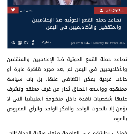
بسام الإرياني
تابعنى على
تصاعد حملة القمع الحوثية ضدّ الإعلاميين
والمثقفين والأكاديميين في اليمن
مشاركة
Saturday 18 October 2025 الساعة 07:39 pm
تصاعد حملة القمع الحوثية ضدّ الإعلاميين والمثقفين
والأكاديميين في اليمن لم يعد مجرد ظاهرة عابرة أو
حالات فردية يمكن التغاضي عنها، بل بات سياسة
ممنهجة وواسعة النطاق تُدار من غرف مغلقة وتشرف
عليها شخصيات نافذة داخل منظومة المليشيا التي لا
تؤمن إلا بالصوت الواحد والفكر الواحد والرأي المفروض
بالقوة.
فمنذ سيطرتهم على العاصمة صنعاء وبقية المحافظات،