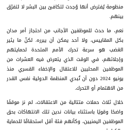
منظومة يُفترض أنها وُجدت لتكافئ بين البشر لا لتفرّق
بينهم.
نعم، ما حدث للموظفين الأجانب من احتجاز أمر مدان
بكل المقاييس، ولا أحد يمكن أن يبرره. لكنّ ما يثير
الغضب هو سرعة تحرك الأمم المتحدة لحمايتهم
وإجلائهم، في الوقت الذي يتعرض فيه العشرات من
الموظفين المحليين للاعتقال والإخفاء القسري منذ
يونيو 2024 دون أن تُبدي المنظمة الدولية نفس القدر
من الاهتمام أو التحرك.
خلال ثلاث حملات متتالية من الاعتقالات، لم نرَ موقفًا
واضحًا وقويًا باستثناء بيانات ندين تلك الانتهاكات بحق
الموظفين اليمنيين، وكأنهم فئة أقل استحقاقًا للحماية