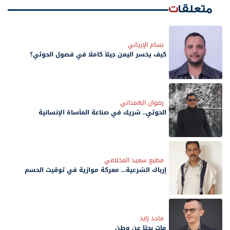
متعلقات
بسام الإرياني
كيف يخسر اليمن جيلاً كاملًا في فصول الحوثي؟
رضوان الهمداني
الحوثي.. شريك في صناعة المأساة الإنسانية
مطيع سعيد المخلافي
إرباك الشرعية... معركة موازية في توقيت الحسم
ماجد زايد
مات بحثًا عن وطن