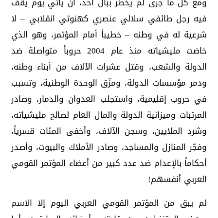
ومع كل ما جرى لم يخطر ببال أحد، أن يأتي يوم يقف
فيه رجل طائفي سلالي عنصري كهنوتي انقلابي – لا
شرعية له في وطنه – خطيباً أمام المؤتمر، وهو الذي
خاضت مليشياته منذ عام 2004 حروباً متواصلة ضد
الدولة والشعب، وقتل عشرات الآلاف من أبناء وطنه،
ودمر مؤسسات الدولة، ومزّق الوحدة الوطنية، وتسبب
في حروب إقليمية، واستجلب العدوان والدمار، وصادر
المرتبات وميزانية الدولة والمال العام لصالح مليشياته،
وشرد الملايين، وسجن الآلاف، وأخفى المئات قسرياً،
وفجّر المنازل والمساجد، وصادر الأملاك والبيوت، وأصدر
أحكاماً بالإعدام ضد عدد كبير من أعضاء المؤتمر القومي
العربي أنفسهم!
لم يبق من المؤتمر القومي العربي اليوم إلا الاسم