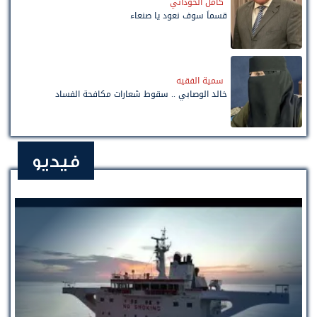
كامل الخوداني
قسماً سوف نعود يا صنعاء
سمية الفقيه
خالد الوصابي .. سقوط شعارات مكافحة الفساد
فيديو