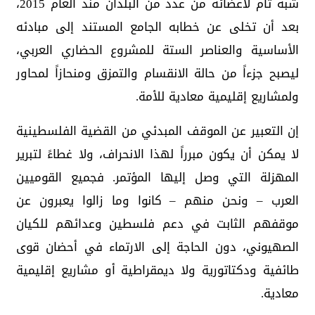
شبه تام لأعضائه من عدد من البلدان منذ العام 2015،
بعد أن تخلى عن خطابه الجامع المستند إلى مبادئه
الأساسية والعناصر الستة للمشروع الحضاري العربي،
ليصبح جزءاً من حالة الانقسام والتمزق ومنحازاً لمحاور
ولمشاريع إقليمية معادية للأمة.
إن التعبير عن الموقف المبدئي من القضية الفلسطينية
لا يمكن أن يكون مبرراً لهذا الانحراف، ولا غطاءً لتبرير
المهزلة التي وصل إليها المؤتمر. فجميع القوميين
العرب – ونحن منهم – كانوا وما زالوا يعبرون عن
موقفهم الثابت في دعم فلسطين وعدائهم للكيان
الصهيوني، دون الحاجة إلى الارتماء في أحضان قوى
طائفية ودكتاتورية ولا ديمقراطية أو مشاريع إقليمية
معادية.