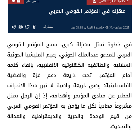
عبدالملك المخلافي
تابعنى على
مهزلة في المؤتمر القومي العربي
مشاركة
Saturday 08 November 2025 الساعة 08:38 pm
في خطوة تمثل مهزلة كبرى، سمح المؤتمر القومي
العربي للمدعو عبدالملك الحوثي، زعيم المليشيا الحوثية
السلالية والطائفية الكهنوتية الانقلابية، بإلقاء كلمة
أمام المؤتمر، تحت ذريعة دعم غزة والقضية
الفلسطينية؛ وهي ذريعة واهية لا تبرر هذا الانحراف
الخطير عن مبادئ المؤتمر وأهدافه، إذ إن الرجل يمثل
مشروعاً معادياً لكل ما يؤمن به المؤتمر القومي العربي
من قيم الوحدة والحرية والديمقراطية والعدالة
والتحديث.