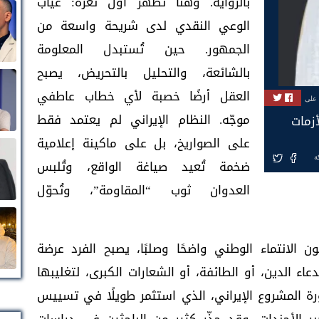
بالرواية. وهنا تظهر أول ثغرة: غياب
الوعي النقدي لدى شريحة واسعة من
الجمهور. حين تُستبدل المعلومة
بالشائعة، والتحليل بالتحريض، يصبح
العقل أرضًا خصبة لأي خطاب عاطفي
 على
موجّه. النظام الإيراني لم يعتمد فقط
زمات
على الصواريخ، بل على ماكينة إعلامية
ة
ضخمة تُعيد صياغة الواقع، وتُلبس
العدوان ثوب “المقاومة”، وتُحوّل
ن الانتماء الوطني واضحًا وصلبًا، يصبح الفرد عرضة
عاء الدين، أو الطائفة، أو الشعارات الكبرى، لتغليبها
ة المشروع الإيراني، الذي استثمر طويلًا في تسييس