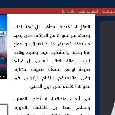
يوهات
انفوجرافيك
English
العقل لا يُختطف فجأة… بل يُهيّأ لذلك
بصمت، عبر سنوات من التراكم، حتى يصبح
مستعدًا لتصديق ما لا يُصدق، والدفاع
عمّا يضرّه، والتشكيك فيما يحميه. وهذه
ليست إهانة للعقل العربي، بل قراءة
صريحة لواقع استغلّه خصومه بمهارة،
وفي مقدمتهم النظام الإيراني في
عودة
عدوانه الغاشم على دول الخليج.
في أزمات منطقتنا، لا تُخاض المعارك
بالسلاح فقط، بل بالكلمة، بالصورة،