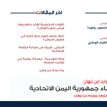
اخر المقالات
نعيمي
القوات الحكومية تؤكد جاهزيتها..
الشعوب وقوداً
فمتى يكون القتال؟
كيف يخسر اليمن جيلاً كاملًا في
نعيمي
فصول الحوثي؟
لقرار الوطني
الحوثي.. شريك في صناعة المأساة
الإنسانية
إرباك الشرعية... معركة موازية في
توقيت الحسم
مات بحثًا عن وطن