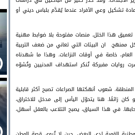
ير الأجندات. وقد حذّر كثير من الباحثين في دراسات
ادة تشكيل وعي الأفراد عندما يُقدَّم بلباس ديني أو
ي تعميق هذا الخلل. منصات مفتوحة بلا ضوابط مهنية
بشكل ممنهج. ان البيئات التي تعاني من ضعف التربية
ي العام، خاصة في أوقات النزاعات. وهذا ما شهدناه
شرت روايات مفبركة تُنكر استهداف المدنيين وتُشوّه
المنطقة. شعوب أنهكتها الصراعات تصبح أكثر قابلية
ان زائفًا. هنا يتحوّل اليأس إلى مدخل للاختراق،
حابها. في هذا السياق، يصبح التلاعب بالعقل أسهل،
وطنية القوية لدى البعض. حين لا تُروى قصة الوطن