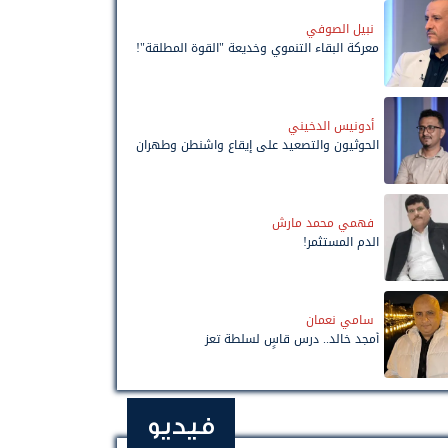
نبيل الصوفي
معركة البقاء التنموي وخديعة "القوة المطلقة"!
أدونيس الدخيني
الحوثيون والتصعيد على إيقاع واشنطن وطهران
فهمي محمد مارش
الدم المستثمر!
سامي نعمان
أمجد خالد.. درس قاسٍ لسلطة تعز
فيديو