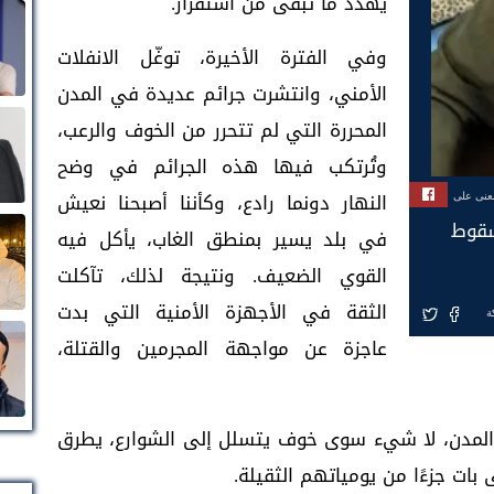
يهدد ما تبقى من استقرار.
وفي الفترة الأخيرة، توغّل الانفلات
الأمني، وانتشرت جرائم عديدة في المدن
المحررة التي لم تتحرر من الخوف والرعب،
وتُرتكب فيها هذه الجرائم في وضح
النهار دونما رادع، وكأننا أصبحنا نعيش
بعنى على
 سقوط
في بلد يسير بمنطق الغاب، يأكل فيه
القوي الضعيف. ونتيجة لذلك، تآكلت
الثقة في الأجهزة الأمنية التي بدت
ة
عاجزة عن مواجهة المجرمين والقتلة،
المدن، لا شيء سوى خوف يتسلل إلى الشوارع، يطرق
ات جزءًا من يومياتهم الثقيلة.