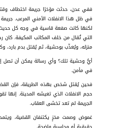
ففي عدن، حدثت مؤخرًا جريمة اختطاف وقتل
في ظل هذا الانفلات الأمني المرعب. جريمة ل
لكنها كانت صفعة قاسية في وجه كل حديث عن
التي تُقال من خلف المكاتب المكيفة. كان ر
منزله، ويُعذّب بوحشية، ثم يُقتل بدم بارد، 
أيُّ وحشية تلك؟ وأي رسالة يمكن أن تصل إل
في مأمن.
فحين يُقتل شخص بهذه الطريقة، فإن القضي
حجم الانفلات الذي تعيشه المدينة. إنها تقو
الجريمة لم تعد تخشى العقاب.
غموض وصمت مخزٍ يكتنفان القضية، ويتمدد
حقيقية أو محاسبة واضحة.