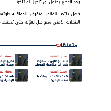
يعد الوضع يحتمل أي تأجيل أو تلكؤ.
فهل ينتصر القانون وتفرض الدولة سطوته
الانفلات الأمني سيواصل تغوّله حتى يُسقط م
متعلقات
سمية الفقيه
سمية الفق
خالد الوصابي .. سقوط
تحرير اليمن
شعارات مكافحة الفساد
وحدة الصف
الخنادق
سمية الفقيه
سمية الفق
هدف لهدف .. ومُتْ يا
هبطت في 
شعب اليمن!
اليمنية و
الحديدة