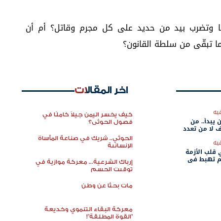
ا وتضرب بيد من حديد على كل مجرم وقاتل؟ أم أن
ا تبقّى من سلطة القانون؟
اخر المقالات
يه
كيف يخسر اليمن جيلاً كاملًا في
 يبدأ.. من
فصول الحوثي؟
 لا من تعدد
الحوثي.. شريك في صناعة المأساة
يه
الإنسانية
قلب الأزمة
لم تهبط في
إرباك الشرعية... معركة موازية في
توقيت الحسم
مات بحثًا عن وطن
معركة البقاء التنموي وخديعة
"القوة المطلقة"!