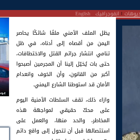
يوهات
انفوجرافيك
English
يظل الملف الأمني ملفًا شائكًا يحاصر
اليمن من أقصاه إلى أدناه، في ظل
تنامي انتشار جرائم القتل والاختطافات،
حتى بات يُخيّل إلينا أن المجرمين أصبحوا
أكبر من القانون، وأن الخوف وانعدام
الأمان قد استوطنا الشارع اليمني.
عودة
وازاء ذلك، تقف السلطات الأمنية اليوم
على محكّ حقيقي لمواجهة هذه
المخاطر، والحد منها، والعمل على
استئصالها قبل أن تتحول إلى واقع دائم