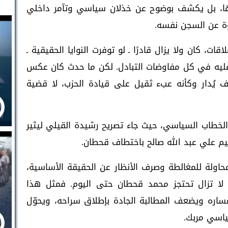
ها، بل يكشف بوضوح عن خذلان سياسي وتآمر داخلي
وة عن السجن نفسه.
ت، كان ولا يزال قادرًا ـ لو توفرت النوايا الحقيقية ـ
َم عليه في كل مفاوضات التبادل. لكن ما حدث كان عكس
ف يُدار وكأنه عبء ثقيل على قيادة الحزب، لا قضية
الخطاب السياسي، حيث جاء تصريح رشيدة القيلي ليثير
عيم علي عبد الله صالح باختطاف قحطان.
محاولة للمغالطة وصرف الأنظار عن الحقيقة الأساسية،
 لا تزال تحتجز محمد قحطان حتى اليوم. فمثل هذا
ساره ويضعف المطالبة الجادة بإطلاق سراحه، ويحوّل
اسي مربك.