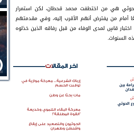
 الحوثي هي من اختطفت محمد قحطان، لكن استمرار
عًا أمام من يفترض أنهم الأقرب إليه، وفي مقدمتهم
اختبار قاسٍ لمدى الوفاء من قبل رفاقه الذين خذلوه
ه السنوات.
اخر المقالات
ش
إرباك الشرعية... معركة موازية في
امة بين
توقيت الحسم
قدان
مات بحثًا عن وطن
ش
ع الحوثي
معركة البقاء التنموي وخديعة
"القوة المطلقة"!
الحوثيون والتصعيد على إيقاع
واشنطن وطهران