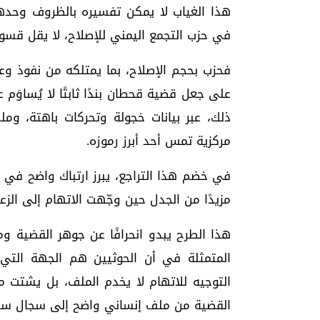
هذا الغياب لا يمكن تفسيره بالظروف وحد
في حزب التجمع اليمني للإصلاح، لا يقل قس
فحزب بحجم الإصلاح، بما يمتلكه من نفوذ وعلاقا
على جعل قضية قحطان بندًا ثابتًا لا يُساو
ذلك، عبر بيانات خجولة وتحركات باهتة، ومل
مركزية تمس أحد أبرز رموزه.
في خضم هذا التراجع، يبرز ارتباك واضح في 
مزيدًا من الجدل حين وجّهت الاتهام إلى الز
هذا الطرح يبدو انحرافًا عن جوهر القضية و
المتمثلة في أن الحوثيين هم الجهة التي
التوجيه للاتهام لا يخدم الملف، بل يشتت م
القضية من ملف إنساني واضح إلى سجال سي