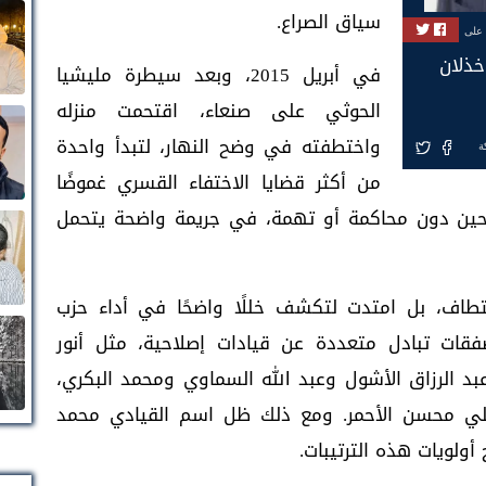
سياق الصراع.
 على
خذلان
في أبريل 2015، وبعد سيطرة مليشيا
الحوثي على صنعاء، اقتحمت منزله
واختطفته في وضح النهار، لتبدأ واحدة
ة
من أكثر قضايا الاختفاء القسري غموضًا
لحين دون محاكمة أو تهمة، في جريمة واضحة يتحمل
تطاف، بل امتدت لتكشف خللًا واضحًا في أداء حزب
فقات تبادل متعددة عن قيادات إصلاحية، مثل أنور
د الرزاق الأشول وعبد الله السماوي ومحمد البكري،
 علي محسن الأحمر. ومع ذلك ظل اسم القيادي محمد
أولويات هذه الترتيبات.