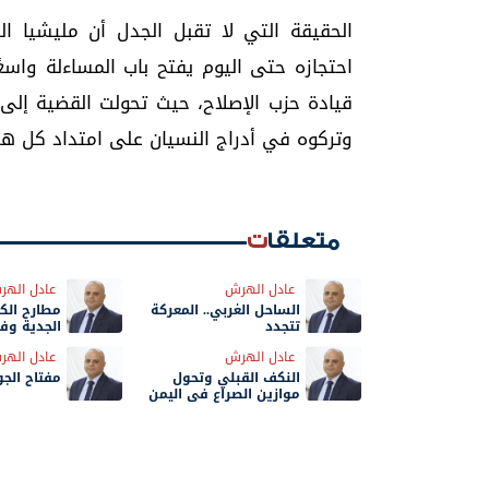
الحقيقة التي لا تقبل الجدل أن مليشيا
احتجازه حتى اليوم يفتح باب المساءلة واس
قيادة حزب الإصلاح، حيث تحولت القضية إلى 
وتركوه في أدراج النسيان على امتداد كل هذ
متعلقات
عادل الهرش
عادل الهر
الساحل الغربي.. المعركة
مطارح الكر
تتجدد
الجدية وف
المصداقية
عادل الهرش
عادل الهر
النكف القبلي وتحول
مفتاح الجو
موازين الصراع في اليمن