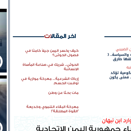
اخر المقالات
 الضبيبي
كيف يخسر اليمن جيلاً كاملًا في
بين الدولة والسياسة.. 3
فصول الحوثي؟
قها طارق
الحوثي.. شريك في صناعة المأساة
يه
الإنسانية
حكومية تؤكد
. فمتى يكون
إرباك الشرعية... معركة موازية في
توقيت الحسم
مات بحثًا عن وطن
معركة البقاء التنموي وخديعة
"القوة المطلقة"!