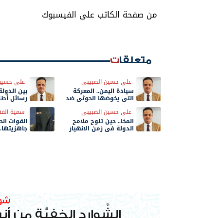
من صفحة الكاتب على الفيسبوك
متعلقات
علي حسين الضبيبي
علي حسين
سيادة اليمن.. المعركة
التي يخوضها الحوثي ضد
رسائل أطل
الدولة
خلال أيام
علي حسين الضبيبي
سمية الفق
المخا.. حين تلوح ملامح
القوات ال
الدولة في زمن الانهيار
جاهزيتها.
القتال؟