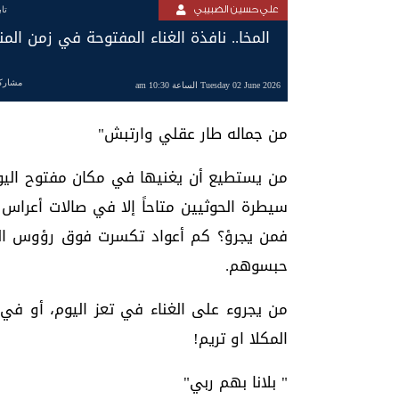
علي حسين الضبيبي
تا
المخا.. نافذة الغناء المفتوحة في زمن المن
مشارك
Tuesday 02 June 2026 الساعة 10:30 am
من جماله طار عقلي وارتبش"
من يستطيع أن يغنيها في مكان مفتوح اليوم
سيطرة الحوثيين متاحاً إلا في صالات أعراس 
فمن يجرؤ؟ كم أعواد تكسرت فوق رؤوس الفن
حبسوهم.
من يجروء على الغناء في تعز اليوم، أو في 
المكلا او تريم!
" بلانا بهم ربي"