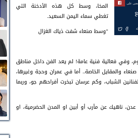
المخا، وسط كل هذه الأدخنة التي
بعنى على
ع
تغطي سماء اليمن السعيد.
"وسط صنعاء شفت ذياك الغزال
ة
، وفي فعالية فنية عامة! لم يعد الفن داخل مناطق
صنعاء والمقايل الخاصة.. أما في عمران وحجة وغيرها،
انين الشباب، وكم عرسان تبخرت أفراحهم جو، وربما
عدن، ناهيك عن مأرب أو أبين او المدن الحضرمية، او