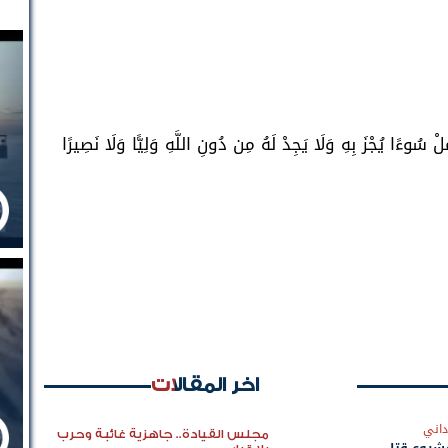
مَلْ سُوءًا يُجْزَ بِهِ وَلَا يَجِدْ لَهُ مِن دُونِ اللَّهِ وَلِيًّا وَلَا نَصِيرًا
اخر المقالات
داني
مجلس القيادة.. جاهزية غائبة وحرب