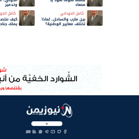
قسماً سوف نعود يا
الحوثي.. 
صنعاء
وتدمير
كامل الخوداني
كامل الخو
بين مأرب والساحل.. لماذا
كيف ننتصر
تختلف معايير الوطنية؟
يملك جناح
EN