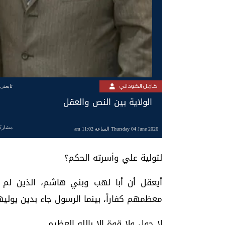
كامل الخوداني
تابعنى
الولاية بين النص والعقل
مشارك
Thursday 04 June 2026 الساعة 11:02 am
لتولية علي وأسرته الحكم؟
أيعقل أن أبا لهب وبني هاشم، الذين لم ي
معظمهم كفاراً، بينما الرسول جاء بدين يو
لا حول ولا قوة إلا بالله العظيم.