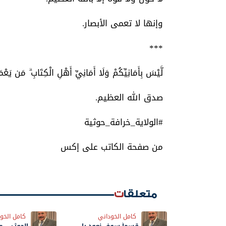
وإنها لا تعمى الأبصار.
***
لَّيْسَ بِأَمَانِيِّكُمْ وَلَا أَمَانِيِّ أَهْلِ الْكِتَابِ ۗ مَن يَعْ
صدق الله العظيم.
#الولاية_خرافة_حوثية
من صفحة الكاتب على إكس
متعلقات
كامل الخوداني
كامل الخو