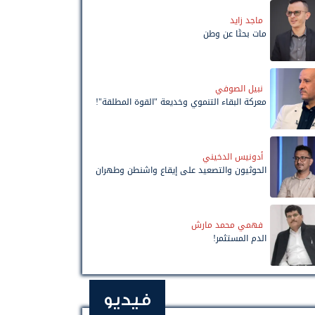
ماجد زايد
مات بحثًا عن وطن
نبيل الصوفي
معركة البقاء التنموي وخديعة "القوة المطلقة"!
أدونيس الدخيني
الحوثيون والتصعيد على إيقاع واشنطن وطهران
فهمي محمد مارش
الدم المستثمر!
فيديو