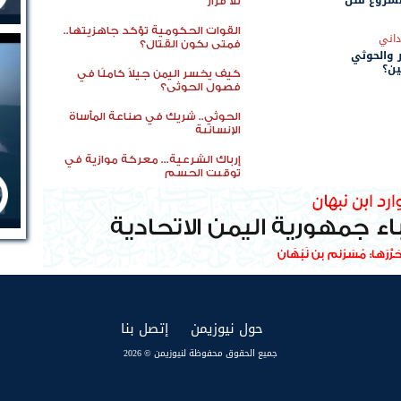
مشروع قتل
بلا قرار
القوات الحكومية تؤكد جاهزيتها..
داني
فمتى يكون القتال؟
 والحوثي
ين؟
كيف يخسر اليمن جيلاً كاملًا في
فصول الحوثي؟
الحوثي.. شريك في صناعة المأساة
الإنسانية
إرباك الشرعية... معركة موازية في
توقيت الحسم
(current)
(current)
حول نيوزيمن
إتصل بنا
جميع الحقوق محفوظة لنيوزيمن © 2026